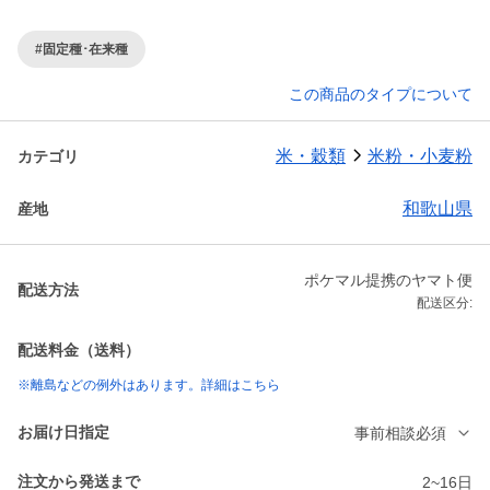
#固定種･在来種
この商品のタイプについて
米・穀類
米粉・小麦粉
カテゴリ
和歌山県
産地
ポケマル提携のヤマト便
配送方法
配送区分:
配送料金（送料）
※離島などの例外はあります。詳細はこちら
お届け日指定
事前相談必須
注文から発送まで
2~16日