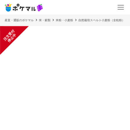
産直・通販のポケマル
米・穀類
米粉・小麦粉
自然栽培スペルト小麦粉（全粒粉）
注
文
受
付
停
止
中