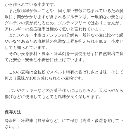
から作られている小麦です。
また収穫率が低いことや、固く厚い被殻に包まれているため脱
穀に手間がかかりますが含まれるグルテンは、一般的な小麦とは
グルテンの質が異なるため、グルテンフリーではありませんが、
アレルギーの発症確率は極めて低いと言われています。
またスペルト小麦はデンプンの分解も一般的な小麦に比べて緩
やかなであるため血糖値の急激な上昇を抑えられる低ＧＩ小麦と
しても知られています。
その小麦を肥料・農薬・除草剤を一切使用せずに自然栽培で育
てた安心・安全な小麦粉に仕上げています。
この小麦粉は全粒粉でスペルト特有の香ばしさと甘味、そして
何より風味が100％感じられる小麦粉です。
パンやクッキーなどのお菓子作りにはもちろん、天ぷらやから
保存方法
冷暗所・冷蔵庫（野菜室など）にて保存（高温・多湿を避けて下
さい。）