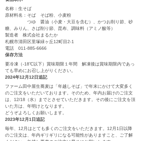
名称：生そば
原材料名：そば そば粉、小麦粉
つゆ 醤油（小麦・大豆を含む）、かつお削り節、砂
糖、みりん、さば削り節、昆布、調味料（アミノ酸等）
製造者 株式会社まるたか
札幌市清田区里塚緑ヶ丘12町目2-1
保存方法
要冷凍（-18℃以下）賞味期限１年間 解凍後は賞味期限内であっ
ても早めにお召し上がりください。
2024年12月12日追記
ファーム田中屋生蕎麦は「年越しそば」で年末にかけて大変多く
のご注文をいただいております。そのため、年内お届けのご注文
は、12/18（水）までとさせていただきます。その後にご注文を頂
いた方は、年明けとなります。
どうぞよろしくお願いします。
2023年12月1日追記
毎年、12月はとても多くのご注文をいただきます。12月1日以降
のご注文は、年内ギリギリになる可能性がありますこと、ご了解