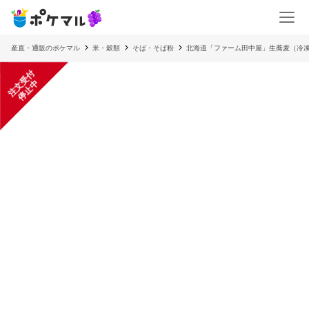
産直・通販のポケマル
米・穀類
そば・そば粉
北海道「ファーム田中屋」生蕎麦（冷
注
文
受
付
停
止
中