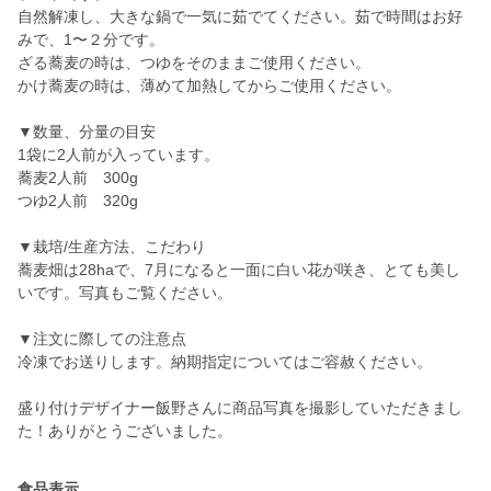
自然解凍し、大きな鍋で一気に茹でてください。茹で時間はお好
みで、1〜２分です。
ざる蕎麦の時は、つゆをそのままご使用ください。
かけ蕎麦の時は、薄めて加熱してからご使用ください。
▼数量、分量の目安
1袋に2人前が入っています。
蕎麦2人前 300g
つゆ2人前 320g
▼栽培/生産方法、こだわり
蕎麦畑は28haで、7月になると一面に白い花が咲き、とても美し
いです。写真もご覧ください。
▼注文に際しての注意点
冷凍でお送りします。納期指定についてはご容赦ください。
盛り付けデザイナー飯野さんに商品写真を撮影していただきまし
た！ありがとうございました。
食品表示