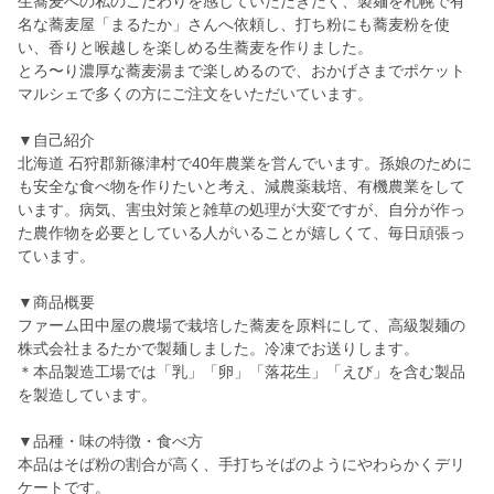
生蕎麦への私のこだわりを感じていただきたく、製麺を札幌で有
名な蕎麦屋「まるたか」さんへ依頼し、打ち粉にも蕎麦粉を使
い、香りと喉越しを楽しめる生蕎麦を作りました。
とろ〜り濃厚な蕎麦湯まで楽しめるので、おかげさまでポケット
マルシェで多くの方にご注文をいただいています。
▼自己紹介
北海道 石狩郡新篠津村で40年農業を営んでいます。孫娘のために
も安全な食べ物を作りたいと考え、減農薬栽培、有機農業をして
います。病気、害虫対策と雑草の処理が大変ですが、自分が作っ
た農作物を必要としている人がいることが嬉しくて、毎日頑張っ
ています。
▼商品概要
ファーム田中屋の農場で栽培した蕎麦を原料にして、高級製麺の
株式会社まるたかで製麺しました。冷凍でお送りします。
＊本品製造工場では「乳」「卵」「落花生」「えび」を含む製品
を製造しています。
▼品種・味の特徴・食べ方
本品はそば粉の割合が高く、手打ちそばのようにやわらかくデリ
ケートです。