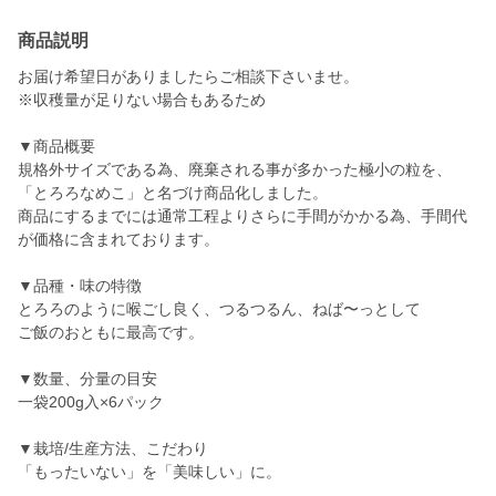
商品説明
お届け希望日がありましたらご相談下さいませ。
※収穫量が足りない場合もあるため
▼商品概要
規格外サイズである為、廃棄される事が多かった極小の粒を、
「とろろなめこ」と名づけ商品化しました。
商品にするまでには通常工程よりさらに手間がかかる為、手間代
が価格に含まれております。
▼品種・味の特徴
とろろのように喉ごし良く、つるつるん、ねば〜っとして
ご飯のおともに最高です。
▼数量、分量の目安
一袋200g入×6パック
▼栽培/生産方法、こだわり
「もったいない」を「美味しい」に。