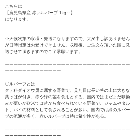
こちらは
【鹿児島県産 赤いルバーブ 1kg～】
になります。
※天候次第の収穫・発送になりますので、大変申し訳ありません
が日時指定はお受けできません。収穫後、ご注文を頂いた順に発
送させて頂きますのでご了承願います。
ーーーーーーーーーーーーーーーーーーーーーーーーーーーーー
ーーーーーーーーーーーーー
〇ルバーブとは
タデ科ダイオウ属に属する野菜で、見た目は長い茎の上に大きな
葉っぱが付き、赤や緑の茎を食用とする。国内ではまだまだ馴染
みが薄いが欧米では昔から食べられている野菜で、ジャムやタル
ト、パイの材料として食されることが多い。国内では緑のルバー
ブの流通が多く、赤いルバーブは特に希少性がある。
ーーーーーーーーーーーーーーーーーーーーーーーーーーーーー
ーーーーーーーーーーーーー