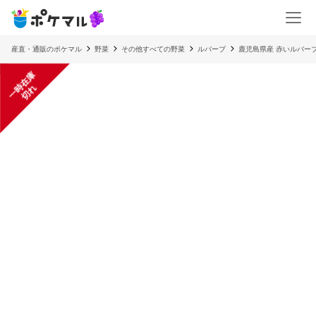
産直・通販のポケマル
野菜
その他すべての野菜
ルバーブ
鹿児島県産 赤いルバーブ 
一
在
庫
切
時
れ