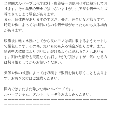
当農園のルバーブは化学肥料・農薬等一切使用せずに栽培してお
ります。その為安心安全ではございますが、虫アザや若干のキズ
等できてしまう場合があります。
また、個体差がありますので太さ、長さ、色合いなど様々です。
時期や株によっては細目のものや若干緑がかったものも入る場合
があります。
収穫後に軽く水洗いしてから長いモノは箱に収まるようカットし
て梱包します。その為、短いものも入る場合があります。また、
輸送中の乾燥により切り口が裂けるように割れることもありま
す。割れた部分も問題なくお召し上がり頂けますが、気になる方
は切り落としてからお使いください。
天候や株の状態によっては収穫まで数日お待ち頂くこともありま
す。お急ぎの方はご注意ください。
国内ではまだまだ希少な赤いルバーブです。
ルバーブジャム、タルト、ケーキ等お楽しみください。
ーーーーーーーーーーーーーーーーーーーーーーーーーーーーー
ーーーーーーーーーーーーー