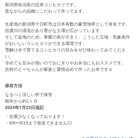
新潟県魚沼産の従来コシヒカリです。
昔ながらの品種にこだわって作ってます。
生産地の新潟県十日町市は日本有数の豪雪地帯として有名です。
信濃川の清流があり豊かな土壌が広がっています。
そして盆地のため、寒暖の差が大きく、こうした立地・気象条件
がおいしいコシヒカリができる環境です。
雪解け水で育てるコシヒカリの甘みをぜひ味わってみてくださ
い。
冷めても甘みが強いのでおにぎりやお弁当にもおススメです。
吉村のとーちゃんが家族と愛情込めて作ったお米です☺︎
保存方法
なるべく涼しい所で保管
精米から約1ヶ月
2024年7月23日追記
・在庫少なくなっております！
・8/8〜8/19まで発送できません🙇‍♀️