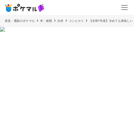
産直・通販のポケマル
米・穀類
白米
コシヒカリ
【令和7年産】冷めても美味しい