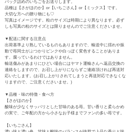
パック詰めのいちごをお送りします。
品種は【さがほのか】or【いちごさん】or【ミックス】です。
大切な方への贈り物にも♡
写真はイメージです。粒のサイズは時期により異なります。必ず
しも写真の粒のサイズとは限りませんのでご注意くださいませ。
▼配送に関する注意点
出荷基準より熟しているものもありますので、輸送中に揺れや振
動で苺同士がぶつかりピンクや白っぽく変色することがありま
す。腐っているわけではありません。
輸送傷みがあまりにひどい場合にはヤマト運輸さんへ返品交換の
連絡をしますので、お召し上がりにならずご連絡頂ければ再送対
応いたします。(お召し上がりされてしまうと再送対応できなくな
りますので、ご注意くださいませ。)
▼品種・味の特徴・食べ方
【さがほのか】
酸味が少なくサッパリとした甘味のある苺。甘い香りと柔らかめ
の実で、ご年配の方から小さなお子様までファンの多い苺です。
【いちごさん】
濃い味と濃い色、甘味と酸味のバランスが抜群で上品な香りと味