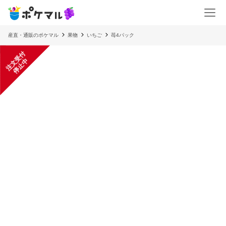
産直・通販のポケマル
果物
いちご
苺4パック
注
文
受
付
停
止
中