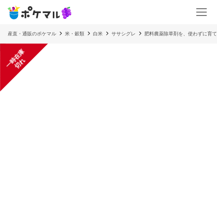
産直・通販のポケマル
米・穀類
白米
ササシグレ
肥料農薬除草剤を、使わずに育
一
在
庫
切
時
れ