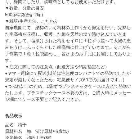
り、梅肉にしたり、調味料としてもお使えいただけます。
▼数量、分量の目安
500g×4袋(合計2kg)
▼栽培/生産方法、こだわり
自家農園にて、納得のいく梅林の土作りから剪定を行い、完熟し
た南高梅を収穫し、収穫した梅を天然の塩で漬け込んでいきま
す。そして、塩漬けされた梅をセイロに１粒ずつ並べて太陽の恵
みをうけ、ふっくらとした南高梅に仕上げていきます。そこから
手作業で１粒１粒袋詰めし、皆さまのお手元にお届けしておりま
す。
▼注文に際しての注意点（配送方法や納期指定など）
●ヤマト運輸にて配送(以前は宅急便コンパクトでの発送でしたが
規定が厳しくなったため、宅急便サイズ60でのお届けです。)
●つぶれ防止のため、1袋ずつプラスチックケースに入れて発送い
たします。プラスチックケース不要の方は、ご購入時にメッセー
ジ欄にてケース不要とご記入ください。
食品表示
品名 梅干
原材料名 梅、漬け原材料(食塩)
原産地名 和歌山県(梅)