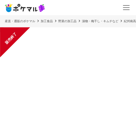
産直・通販のポケマル
加工食品
野菜の加工品
漬物・梅干し・キムチなど
紀州南高
販売終了