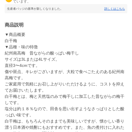
ています。
生産者バッジの基準が新しくなりました。
詳しくはこちら
商品説明
▼商品概要
白干梅
▼品種・味の特徴
紀州南高梅 昔ながらの酸っぱい梅干し
サイズは3Lまたは4Lサイズ。
直径3〜4cmです。
傷や斑点、キレがございますが、大粒で食べごたえのある紀州南
高梅です。
ご家庭用で気軽にお召し上がりいただけるように、コストを抑え
てお届けいたします。
白干梅とは、梅と天然塩のみで梅干しに加工した昔ながらの梅干
しです。
塩分は約１８％なので、田舎を思い出すようなさっぱりとした酸
っぱい味です。
白干梅は、もちろんそのままでも美味しいですが、懐かしい香り
漂う日本酒や焼酎にもおすすめです。また、魚の煮付けに入れた