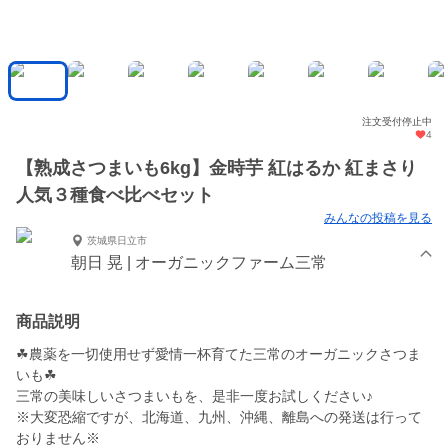
注文受付停止中
4
【熟成さつまいも6kg】金時芋 紅はるか 紅まさり
人気３種食べ比べセット
みんなの投稿を見る
茨城県日立市
朝日 晃 | オーガニックファーム三常
商品説明
☘農薬を一切使用せず愛情一杯育てた三常のオーガニックさつま
いも☘
三常の美味しいさつまいもを、是非一度お試しください♪
※大変恐縮ですが、北海道、九州、沖縄、離島への発送は行って
おりません※