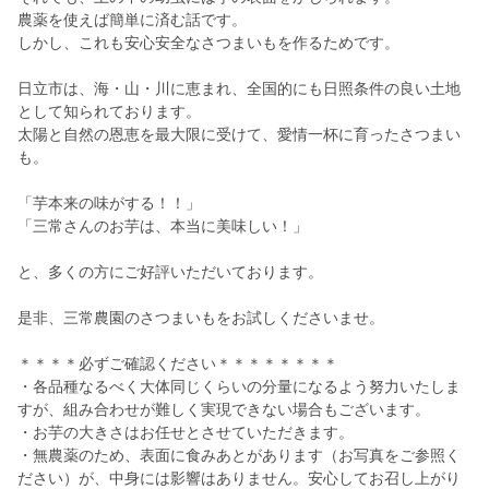
農薬を使えば簡単に済む話です。
しかし、これも安心安全なさつまいもを作るためです。
日立市は、海・山・川に恵まれ、全国的にも日照条件の良い土地
として知られております。
太陽と自然の恩恵を最大限に受けて、愛情一杯に育ったさつまい
も。
「芋本来の味がする！！」
「三常さんのお芋は、本当に美味しい！」
と、多くの方にご好評いただいております。
是非、三常農園のさつまいもをお試しくださいませ。
＊＊＊＊必ずご確認ください＊＊＊＊＊＊＊＊
・各品種なるべく大体同じくらいの分量になるよう努力いたしま
すが、組み合わせが難しく実現できない場合もございます。
・お芋の大きさはお任せとさせていただきます。
・無農薬のため、表面に食みあとがあります（お写真をご参照く
ださい）が、中身には影響はありません。安心してお召し上がり