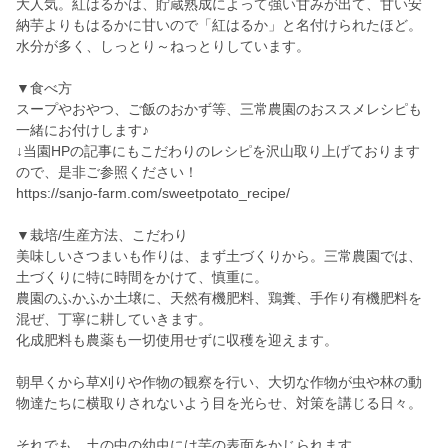
大人気。紅はるかは、貯蔵熟成によって強い甘みが出て、甘い安
納芋よりもはるかに甘いので「紅はるか」と名付けられたほど。
水分が多く、しっとり～ねっとりしています。
▼食べ方
スープやおやつ、ご飯のおかず等、三常農園のおススメレシピも
一緒にお付けします♪
↓当園HPの記事にもこだわりのレシピを沢山取り上げております
ので、是非ご参照ください！
https://sanjo-farm.com/sweetpotato_recipe/
▼栽培/生産方法、こだわり
美味しいさつまいも作りは、まず土づくりから。三常農園では、
土づくりに特に時間をかけて、慎重に。
農園のふかふか土壌に、天然有機肥料、鶏糞、手作り有機肥料を
混ぜ、丁寧に耕していきます。
化成肥料も農薬も一切使用せずに収穫を迎えます。
朝早くから草刈りや作物の観察を行い、大切な作物が虫や林の動
物達たちに横取りされないよう目を光らせ、対策を講じる日々。
それでも、土の中の幼虫には芋の表面をかじられます。