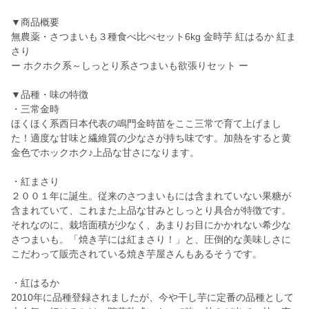
▼商品概要
無農薬・さつまいも３種食べ比べセット6kg 金時芋 紅はるか 紅ま
さり
ー ホクホク系～しっとり系さつまいも欲張りセット ー
▼品種・味の特徴
・三常金時
ほくほく系西日本代表の鳴門金時苗をここ三常で育て上げまし
た！適度な甘味と繊維質の少なさが持ち味です。加熱をすると黄
金色でホックホク♪上品な甘さになります。
・紅まさり
２００１年に誕生。従来のさつまいもには含まれていない果糖が
含まれていて、これまた上品な甘みとしっとり具合が特徴です。
それなのに、栽培面積が少なく、あまりお目にかかれない希少な
さつまいも。「焼き芋には紅まさり！」と、圧倒的な美味しさに
こだわって販売されている焼き芋屋さんもあるそうです。
・紅はるか
2010年に品種登録されましたが、今や干し芋に定番の品種として