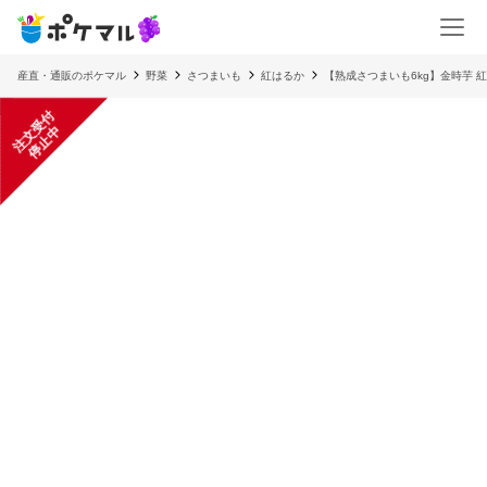
産直・通販のポケマル
野菜
さつまいも
紅はるか
【熟成さつまいも6kg】金時芋 
注
文
受
付
停
止
中