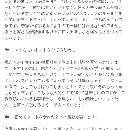
その名の通り真っ赤に色付き、酸味が少ないのが特徴のレッドオ
ーレですが、当園では甘いだけでなく、旨みと香り高さも特徴と
なっています。全ての要素が高いレベルでバランスの良くまとま
っている中玉トマトに仕上がっています。また日持ちの良さも自
慢です。季節や保存場所によるので一概には言えないのですが、
きっと皆さんが想像する以上に長く美味しさと瑞々しさを保って
くれます。
## トマトらしいトマトを育てるために
私たちのトマトは有機肥料を主体に土耕栽培で育てられていま
す。トマトの木は、触れただけでトマトの匂いがずっと続くほど
元気です。毎日きちんと見て、トマトが欲しいことをしてあげま
す。ハウスによっても木によってもそれは異なります。トマトは
正直で、少しでもさぼってしまうと１～２ヶ月後にそのしっぺ返
しが必ず来ます。こちらも人間なので100％は難しいのですが、ご
愛顧頂いているお客様から「今年もいつもの美味しいトマトだ
ね」と言って頂けるように頑張っています。
## 「初めてトマトを食べたときの感動が蘇った！」
当園のトマトを召し上がって頂いた方からよく頂くコメントをご