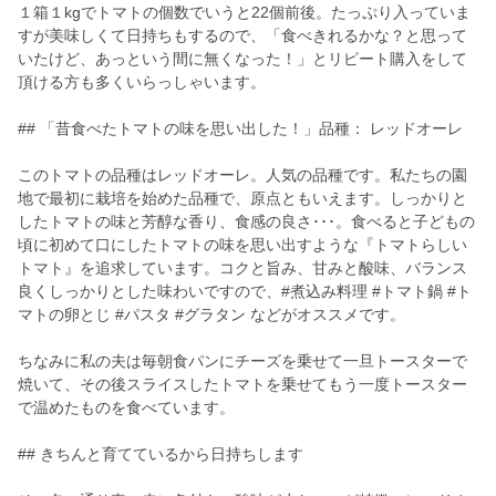
１箱１kgでトマトの個数でいうと22個前後。たっぷり入っていま
すが美味しくて日持ちもするので、「食べきれるかな？と思って
いたけど、あっという間に無くなった！」とリピート購入をして
頂ける方も多くいらっしゃいます。
## 「昔食べたトマトの味を思い出した！」品種： レッドオーレ
このトマトの品種はレッドオーレ。人気の品種です。私たちの園
地で最初に栽培を始めた品種で、原点ともいえます。しっかりと
したトマトの味と芳醇な香り、食感の良さ･･･。食べると子どもの
頃に初めて口にしたトマトの味を思い出すような『トマトらしい
トマト』を追求しています。コクと旨み、甘みと酸味、バランス
良くしっかりとした味わいですので、#煮込み料理 #トマト鍋 #ト
マトの卵とじ #パスタ #グラタン などがオススメです。
ちなみに私の夫は毎朝食パンにチーズを乗せて一旦トースターで
焼いて、その後スライスしたトマトを乗せてもう一度トースター
で温めたものを食べています。
## きちんと育てているから日持ちします