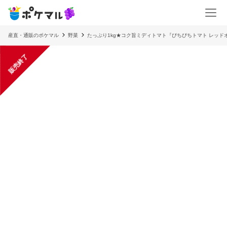
産直・通販のポケマル
野菜
たっぷり1kg★コク旨ミディトマト『ぴちぴちトマト レッド
販売終了