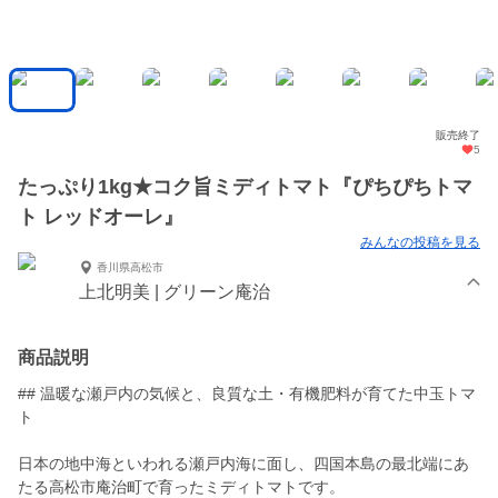
販売終了
5
たっぷり1kg★コク旨ミディトマト『ぴちぴちトマ
ト レッドオーレ』
みんなの投稿を見る
香川県高松市
上北明美 | グリーン庵治
商品説明
## 温暖な瀬戸内の気候と、良質な土・有機肥料が育てた中玉トマ
ト
日本の地中海といわれる瀬戸内海に面し、四国本島の最北端にあ
たる高松市庵治町で育ったミディトマトです。