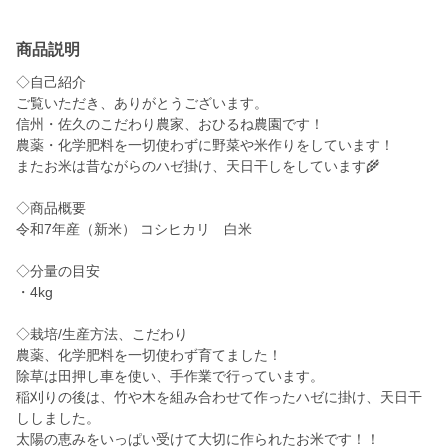
商品説明
◇自己紹介
ご覧いただき、ありがとうございます。
信州・佐久のこだわり農家、おひるね農園です！
農薬・化学肥料を一切使わずに野菜や米作りをしています！
またお米は昔ながらのハゼ掛け、天日干しをしています🌾
◇商品概要
令和7年産（新米） コシヒカリ 白米
◇分量の目安
・4kg
◇栽培/生産方法、こだわり
農薬、化学肥料を一切使わず育てました！
除草は田押し車を使い、手作業で行っています。
稲刈りの後は、竹や木を組み合わせて作ったハゼに掛け、天日干
ししました。
太陽の恵みをいっぱい受けて大切に作られたお米です！！