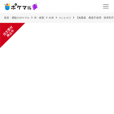
産直・通販のポケマル
米・穀類
白米
コシヒカリ
【無農薬 農薬不使用 除草剤不
注
文
受
付
停
止
中