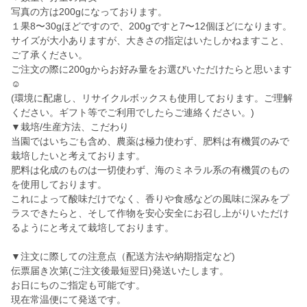
写真の方は200gになっております。
１果8〜30gほどですので、200gですと7〜12個ほどになります。
サイズが大小ありますが、大きさの指定はいたしかねますこと、
ご了承ください。
ご注文の際に200gからお好み量をお選びいただけたらと思います
☺️
(環境に配慮し、リサイクルボックスも使用しております。ご理解
ください。ギフト等でご利用でしたらご連絡ください。)
▼栽培/生産方法、こだわり
当園ではいちごも含め、農薬は極力使わず、肥料は有機質のみで
栽培したいと考えております。
肥料は化成のものは一切使わず、海のミネラル系の有機質のもの
を使用しております。
これによって酸味だけでなく、香りや食感などの風味に深みをプ
ラスできたらと、そして作物を安心安全にお召し上がりいただけ
るようにと考えて栽培しております。
▼注文に際しての注意点（配送方法や納期指定など)
伝票届き次第(ご注文後最短翌日)発送いたします。
お日にちのご指定も可能です。
現在常温便にて発送です。