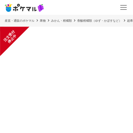
産直・通販のポケマル
果物
みかん・柑橘類
香酸柑橘類（ゆず・かぼすなど）
超希
注
文
受
付
停
止
中