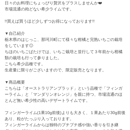
日々のお料理にちょっぴり贅沢をプラスしませんか❤️
市場流通の殆どない希少ライムです。
!!買えば買うほど少しずつお得になっております!!
▼自己紹介
栃木県のはじっこ、那珂川町にて様々な柑橘と完熟いちごの栽培
をしています🙂
ちほのいちごばたけでは、いちご栽培と並行して３年前から柑橘
類の栽培も行って参りました。
こちら希少品種です。
生産量に限りがございますので、限定販売となります。
▼商品概要
こちらは「オーストラリアンブラッド」という品種で「フィンガ
ーライム」と「マンダリンオレンジ」を親に持つ、市場流通のほ
とんど無い希少性の高いデザートライムです。
フィンガーライム(1果10g前後)よりも大きく、１果あたり30g前後
あり、粒がたっぷり入っております。
フィンガーライムからは独特のプチプチ感や強い香りを引き継