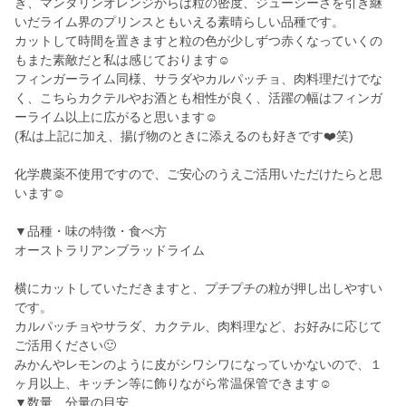
ぎ、マンダリンオレンジからは粒の密度、ジューシーさを引き継
いだライム界のプリンスともいえる素晴らしい品種です。
カットして時間を置きますと粒の色が少しずつ赤くなっていくの
もまた素敵だと私は感じております☺️
フィンガーライム同様、サラダやカルパッチョ、肉料理だけでな
く、こちらカクテルやお酒とも相性が良く、活躍の幅はフィンガ
ーライム以上に広がると思います☺️
(私は上記に加え、揚げ物のときに添えるのも好きです❤️笑)
化学農薬不使用ですので、ご安心のうえご活用いただけたらと思
います☺️
▼品種・味の特徴・食べ方
オーストラリアンブラッドライム
横にカットしていただきますと、プチプチの粒が押し出しやすい
です。
カルパッチョやサラダ、カクテル、肉料理など、お好みに応じて
ご活用ください🙂
みかんやレモンのように皮がシワシワになっていかないので、１
ヶ月以上、キッチン等に飾りながら常温保管できます☺️
▼数量、分量の目安