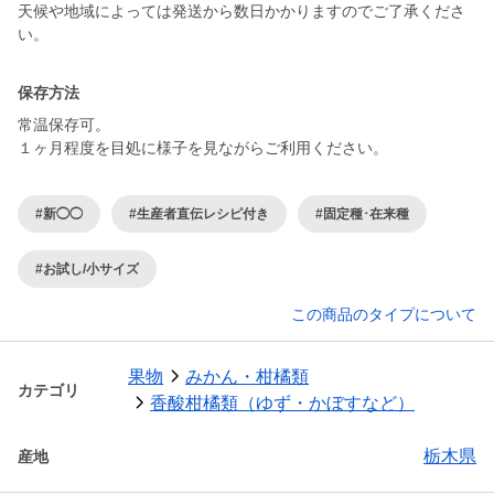
天候や地域によっては発送から数日かかりますのでご了承くださ
い。
保存方法
常温保存可。
１ヶ月程度を目処に様子を見ながらご利用ください。
#新◯◯
#生産者直伝レシピ付き
#固定種･在来種
#お試し/小サイズ
この商品のタイプについて
果物
みかん・柑橘類
カテゴリ
香酸柑橘類（ゆず・かぼすなど）
栃木県
産地