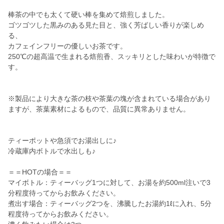
棒茶の中でも太くて硬い棒を集めて焙煎しました。
ゴツゴツした黒みのある見た目と、強く芳ばしい香りが楽しめ
る、
カフェインフリーの優しいお茶です。
250℃の超高温で生まれる焙煎香、スッキリとした味わいが特徴で
す。
※製品により大きな茶の枝や茶葉の塊が含まれている場合があり
ますが、茶葉素材によるもので、品質に異常ありません。
ティーポットや急須でお湯出しに♪
冷蔵庫内ボトルで水出しも♪
＝＝HOTの場合＝＝
マイボトル：ティーバッグ1つに対して、お湯を約500ml注いで3
分程度待ってからお飲みください。
煮出す場合：ティーバッグ2つを、沸騰したお湯約1ℓに入れ、5分
程度待ってからお飲みください。