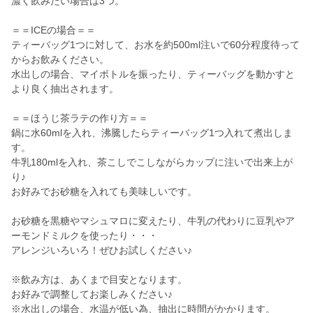
濃く飲みたい場合は3つ。
＝＝ICEの場合＝＝
ティーバッグ1つに対して、お水を約500ml注いで60分程度待って
からお飲みください。
水出しの場合、マイボトルを振ったり、ティーバッグを動かすと
より良く抽出されます。
＝＝ほうじ茶ラテの作り方＝＝
鍋に水60mlを入れ、沸騰したらティーバッグ1つ入れて煮出しま
す。
牛乳180mlを入れ、茶こしでこしながらカップに注いで出来上が
り♪
お好みでお砂糖を入れても美味しいです。
お砂糖を黒糖やマシュマロに変えたり、牛乳の代わりに豆乳やア
ーモンドミルクを使ったり・・・
アレンジいろいろ！ぜひお試しください♪
※飲み方は、あくまで目安となります。
お好みで調整してお楽しみください♪
※水出しの場合、水温が低い為、抽出に時間がかかります。