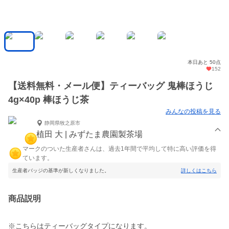
本日あと 50点
152
【送料無料・メール便】ティーバッグ 鬼棒ほうじ
4g×40p 棒ほうじ茶
みんなの投稿を見る
静岡県牧之原市
植田 大 | みずたま農園製茶場
マークのついた生産者さんは、過去1年間で平均して特に高い評価を得
ています。
生産者バッジの基準が新しくなりました。
詳しくはこちら
商品説明
※こちらはティーバッグタイプになります。