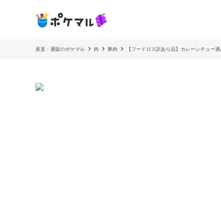
産直・通販のポケマル
肉
豚肉
【フードロス訳あり品】カレーシチュー適品