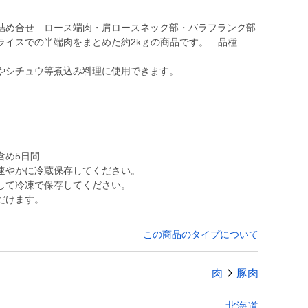
詰め合せ ロース端肉・肩ロースネック部・バラフランク部
ライスでの半端肉をまとめた約2kｇの商品です。 品種
やシチュウ等煮込み料理に使用できます。
。
含め5日間
速やかに冷蔵保存してください。
して冷凍で保存してください。
だけます。
この商品のタイプについて
肉
豚肉
北海道