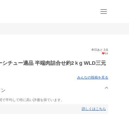
本日あと 2点
64
シチュー適品 半端肉詰合せ約2ｋg WLD三元
みんなの投稿を見る
トン
間で平均して特に高い評価を得ています。
詳しくはこちら