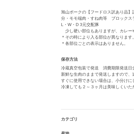
旭山ポークの【フードロス訳あり品】
分・モモ端肉・すね肉等 ブロックス
L・W・D 3元交配豚
少し硬い部位もありますが、カレー
＊その時により入る部位が異なります
＊各部位ごとの表示はありません。
保存方法
冷蔵真空包装で発送 消費期限発送日
新鮮な生肉のままで発送しますので、
すぐに使用できない場合は、小分けに
冷凍しても２～３ヶ月は美味しくいた
カテゴリ
産地