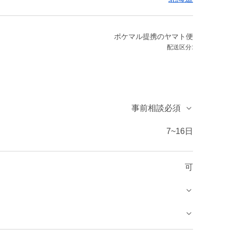
ポケマル提携のヤマト便
配送区分:
事前相談必須
7~16日
可