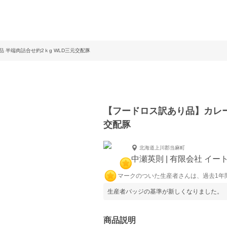
 半端肉詰合せ約2ｋg WLD三元交配豚
【フードロス訳あり品】カレー
交配豚
北海道上川郡当麻町
中瀬英則 | 有限会社 イー
マークのついた生産者さんは、過去1年
生産者バッジの基準が新しくなりました。
商品説明