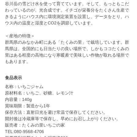
谷川岳の雪どけ水を使って育てています。そして、もっともこだ
わっているのが、光合成です。イチゴが栄養分をたくさん生産で
きるようにハウス内に環境測定装置を設置し、データをとり、ハ
ウス内の温度と湿度とCO2を調節しています。
＜産地の特徴＞
群馬県のみなかみ町にある「たくみの里」で栽培しています。群
馬県は、全国的にも日当たりの良い場所で、しかもココたくみの
里はある程度の高地になり寒暖差で美味しい作物が取れる場所で
もあります。
食品表示
名称：いちごジャム
原材料名：いちご、砂糖、レモン汁
内容量：140g
賞味期限：製造から1年
保存方法：直射日光を避け常温で保存してください。
開封後は冷蔵庫等で保存し、早めにお召し上がりください。
販売者：たくみの里いちごの家
TEL:080-9568-4706