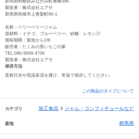
群馬県利根郡みなかみ町東峰396
製造者：株式会社ユアサ
群馬県前橋市上青梨町80-1
名称：ベリーベリージャム
原材料：イチゴ、ブルーベリー、砂糖、レモン汁
賞味期限：製造から1年
販売者：たくみの里いちごの家
TEL:080-9568-4706
製造者：株式会社ユアサ
保存方法
直射日光や高温多湿を避け、常温で保存してください。
この商品のタイプについて
加工食品
ジャム・コンフィチュールなど
カテゴリ
群馬県
産地