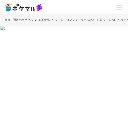
産直・通販のポケマル
加工食品
ジャム・コンフィチュールなど
苺ジャム×3 ベリー