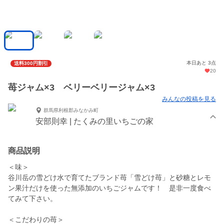
本日あと 3点
送料300円割引
20
苺ジャム×3 ベリーベリージャム×3
みんなの投稿を見る
群馬県利根郡みなかみ町
安部則幸 | たくみの里いちごの家
商品説明
＜味＞
谷川岳の雪どけ水で育てたブランド苺「雪どけ苺」と砂糖とレモ
ン果汁だけを使った無添加のいちごジャムです！ 是非一度食べ
てみて下さい。
＜こだわりの苺＞