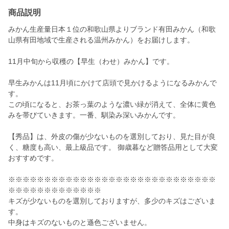
商品説明
みかん生産量日本１位の和歌山県よりブランド有田みかん（和歌
山県有田地域で生産される温州みかん）をお届けします。
11月中旬から収穫の【早生（わせ）みかん】です。
早生みかんは11月頃にかけて店頭で見かけるようになるみかんで
す。
この頃になると、お茶っ葉のような濃い緑が消えて、全体に黄色
みを帯びていきます。一番、馴染み深いみかんです。
【秀品】は、外皮の傷が少ないものを選別しており、見た目が良
く、糖度も高い、最上級品です。 御歳暮など贈答品用として大変
おすすめです。
※※※※※※※※※※※※※※※※※※※※※※※※※※※※※
※※※※※※※※※※※※※
キズが少ないものを選別しておりますが、多少のキズはございま
す。
中身はキズのないものと遜色ございません。