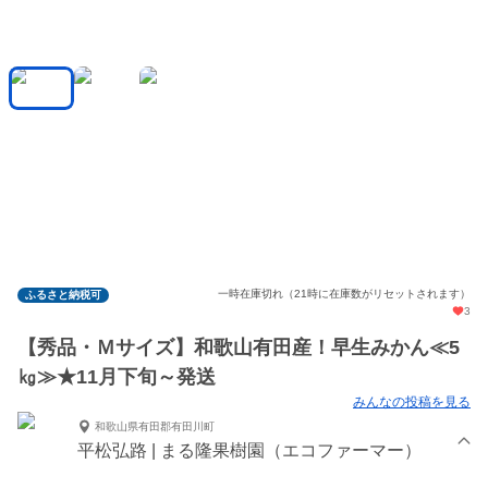
一時在庫切れ（21時に在庫数がリセットされます）
ふるさと納税可
3
【秀品・Ｍサイズ】和歌山有田産！早生みかん≪5
㎏≫★11月下旬～発送
みんなの投稿を見る
和歌山県有田郡有田川町
平松弘路 | まる隆果樹園（エコファーマー）