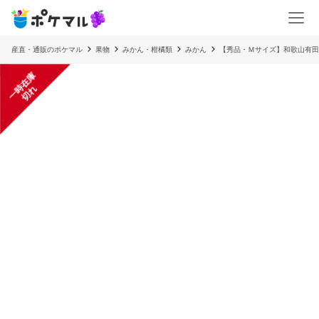
産直・通販のポケマル
果物
みかん・柑橘類
みかん
【秀品・Ｍサイズ】和歌山有田
一
在
庫
切
時
れ