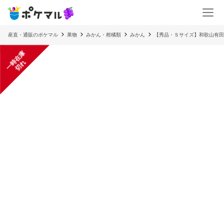
産直・通販のポケマル
果物
みかん・柑橘類
みかん
【秀品・Ｓサイズ】和歌山有田
一
在
庫
切
時
れ