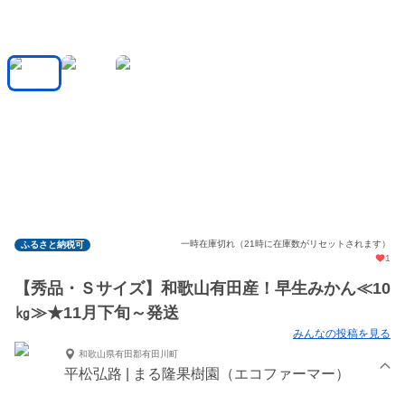
一時在庫切れ（21時に在庫数がリセットされます）
ふるさと納税可
1
【秀品・Ｓサイズ】和歌山有田産！早生みかん≪10
㎏≫★11月下旬～発送
みんなの投稿を見る
和歌山県有田郡有田川町
平松弘路 | まる隆果樹園（エコファーマー）