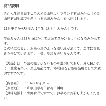
商品説明
みかん生産量日本１位の和歌山県よりブランド有田みかん（和歌
山県有田地域で生産される温州みかん）をお届けします。
11月中旬から収穫の【早生（わせ）みかん】です。
早生みかんは11月頃にかけて店頭で見かけるようになるみかんで
す。
この頃になると、お茶っ葉のような濃い緑が消えて、全体に黄色
みを帯びていきます。一番、馴染み深いみかんです。
【秀品】は、外皮の傷が少ないものを選別しており、見た目が良
く、糖度も高い、最上級品です。 御歳暮など贈答品用として大変
おすすめです。
【内容量】 ：10kg(サイズS)
【原産地】 ：和歌山県有田郡有田川町
【賞味期限】：生鮮食品ですので、お早めにお召し上がりくださ
い。