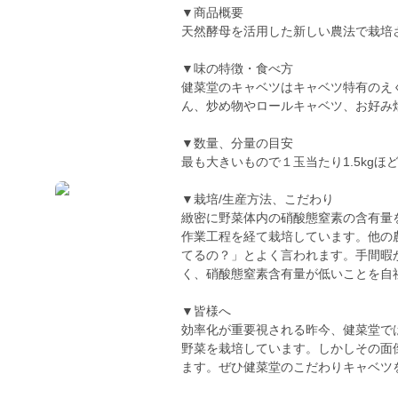
▼商品概要
天然酵母を活用した新しい農法で栽培
▼味の特徴・食べ方
健菜堂のキャベツはキャベツ特有のえ
ん、炒め物やロールキャベツ、お好み
▼数量、分量の目安
最も大きいもので１玉当たり1.5kg
▼栽培/生産方法、こだわり
緻密に野菜体内の硝酸態窒素の含有量
作業工程を経て栽培しています。他の
てるの？」とよく言われます。手間暇
く、硝酸態窒素含有量が低いことを自
▼皆様へ
効率化が重要視される昨今、健菜堂で
野菜を栽培しています。しかしその面
ます。ぜひ健菜堂のこだわりキャベツ