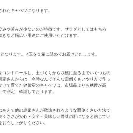
されたキャベツになります。
ぐみや苦みが少ないのが特徴です。サラダとしてはもちろ
焼きなど幅広い用途にご使用いただけます。
ほどとなります。 4玉を１箱に詰めてお届けいたします。
をコントロールし、土づくりから収穫に至るまでいくつもの
農家さんからは「今時なんでそんな面倒くさいやり方で作っ
かけて育てた健菜堂のキャベツは、市場品よりも糖度が高
社で測定、確認しております。
はあえて他の農家さんが敬遠されるような面倒くさい方法で
倒くささが安心・安全・美味しい野菜の肝になると信じてい
をお召し上がりください。