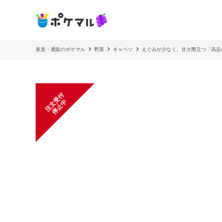
産直・通販のポケマル
野菜
キャベツ
えぐみが少なく、甘さ際立つ「高志
注
文
受
付
停
止
中