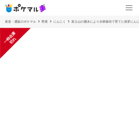
産直・通販のポケマル
野菜
にんにく
富士山の麗水により水耕栽培で育てた発芽にん
一
在
庫
切
時
れ