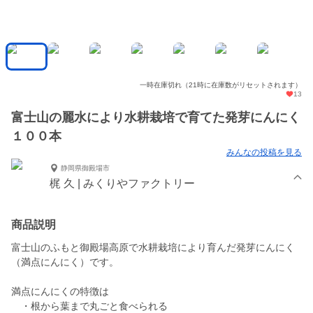
一時在庫切れ（21時に在庫数がリセットされます）
13
富士山の麗水により水耕栽培で育てた発芽にんにく
１００本
みんなの投稿を見る
静岡県御殿場市
梶 久 | みくりやファクトリー
商品説明
富士山のふもと御殿場高原で水耕栽培により育んだ発芽にんにく
（満点にんにく）です。
満点にんにくの特徴は
・根から葉まで丸ごと食べられる