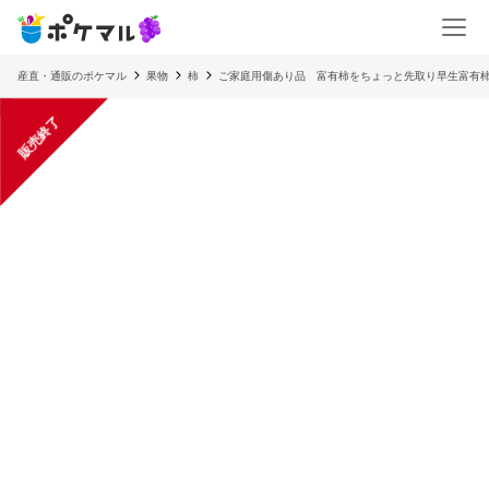
産直・通販のポケマル
果物
柿
ご家庭用傷あり品 富有柿をちょっと先取り早生富有
販売終了