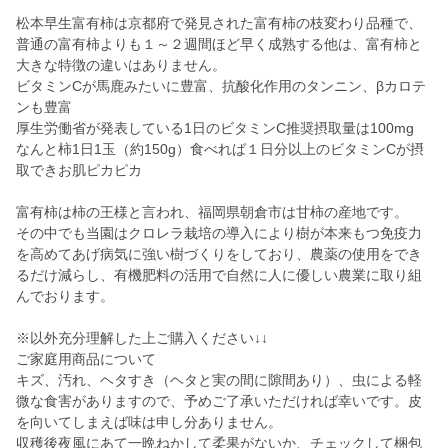
松本早生富有柿は京都府で発見された富有柿の枝変わり品種で、
普通の富有柿よりも１～２週間ほど早く成熟する他は、富有柿と
大きな特徴の違いはありません。
ビタミンCが馬鹿みたいに豊富、抗酸化作用のタンニン、βカロテ
ンも豊富
厚生労働省が発表している1日のビタミンC推奨摂取量は100mg
なんと柿1日1玉（約150g）食べれば１日分以上のビタミンCが摂
取できお肌ピカピカ
富有柿は柿の王様と言われ、福岡県朝倉市は甘柿の産地です。
その中でも当園はクロレラ栽培の導入により樹が本来もつ免疫力
を高めてあげ病気に強い樹づくりをしており、農薬の使用をでき
るだけ減らし、有機肥料の活用で自然に人に優しい農業に取り組
んでおります。
※以外充分理解した上ご購入ください↓↓
ご家庭用商品について
キズ、汚れ、ヘタすき（ヘタと実の間に隙間あり）、虫による軽
微な食害がありますので、予めご了承いただければ幸いです。皮
を向いてしまえば味は申し分ありません。
収穫後夜風にあて一晩ねかして柔果がないか、チェックして梱包