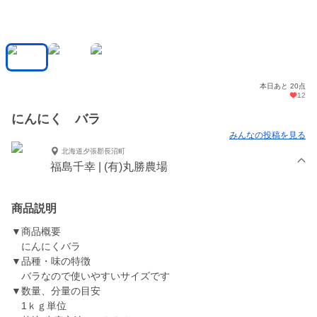
本日あと 20点
12
にんにく バラ
みんなの投稿を見る
北海道夕張郡長沼町
福島千幸 | (有)丸勝農場
商品説明
▼商品概要
にんにくバラ
▼品種・味の特徴
バラなので使いやすいサイズです
▼数量、分量の目安
1ｋｇ単位