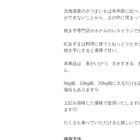
北海道産のさつまいもは本州産に比べ
ができないことから、土の中に埋まっ
焼き芋専門店やホテルのレストランで
紅あずまは料理に使うとねっとりとホ
焼き芋にすると濃厚で甘い。
本商品は 形がいびつ、大きすぎる、
ん。
5kg箱、10kg箱、20kg箱に入る
場合もあります💦
上記を加味した価格で提供いたします
ます🙇‍♀️
たくさん食べていただけると嬉しいで
保存方法