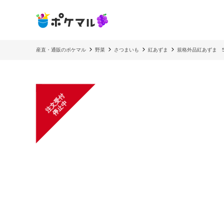
産直・通販のポケマル
野菜
さつまいも
紅あずま
規格外品紅あずま 5k
注
文
受
付
停
止
中