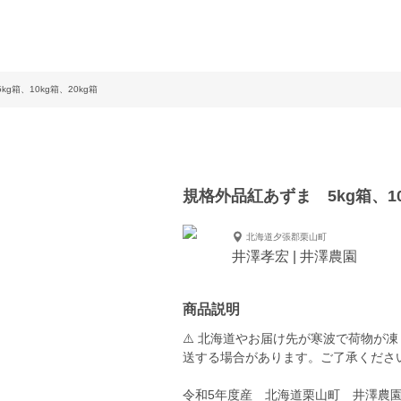
g箱、10kg箱、20kg箱
規格外品紅あずま 5kg箱、10
北海道夕張郡栗山町
井澤孝宏 | 井澤農園
商品説明
⚠️ 北海道やお届け先が寒波で荷物が
送する場合があります。ご了承ください(
令和5年度産 北海道栗山町 井澤農