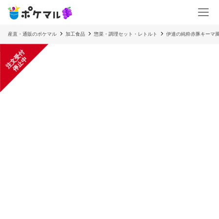
産直・通販のポケマル
加工食品
惣菜・調理セット・レトルト
伊達の純粋赤豚キーマ
注
文
受
付
停
止
中