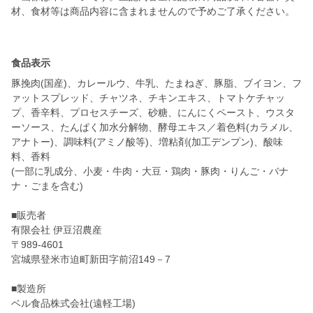
材、食材等は商品内容に含まれませんので予めご了承ください。
食品表示
豚挽肉(国産)、カレールウ、牛乳、たまねぎ、豚脂、ブイヨン、フ
ァットスプレッド、チャツネ、チキンエキス、トマトケチャッ
プ、香辛料、プロセスチーズ、砂糖、にんにくペースト、ウスタ
ーソース、たんぱく加水分解物、酵母エキス／着色料(カラメル、
アナトー)、調味料(アミノ酸等)、増粘剤(加工デンプン)、酸味
料、香料
(一部に乳成分、小麦・牛肉・大豆・鶏肉・豚肉・りんご・バナ
ナ・ごまを含む)
■販売者
有限会社 伊豆沼農産
〒989-4601
宮城県登米市迫町新田字前沼149－7
■製造所
ベル食品株式会社(遠軽工場)