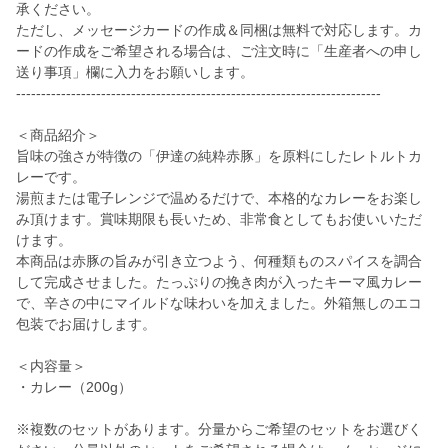
承ください。
ただし、メッセージカードの作成＆同梱は無料で対応します。カ
ードの作成をご希望される場合は、ご注文時に「生産者への申し
送り事項」欄に入力をお願いします。
-------------------------------------------------------------------------
＜商品紹介＞
旨味の強さが特徴の「伊達の純粋赤豚」を原料にしたレトルトカ
レーです。
湯煎または電子レンジで温めるだけで、本格的なカレーをお楽し
み頂けます。賞味期限も長いため、非常食としてもお使いいただ
けます。
本商品は赤豚の旨みが引き立つよう、何種類ものスパイスを調合
して完成させました。たっぷりの挽き肉が入ったキーマ風カレー
で、辛さの中にマイルドな味わいを加えました。外箱無しのエコ
包装でお届けします。
＜内容量＞
・カレー（200g）
※複数のセットがあります。分量からご希望のセットをお選びく