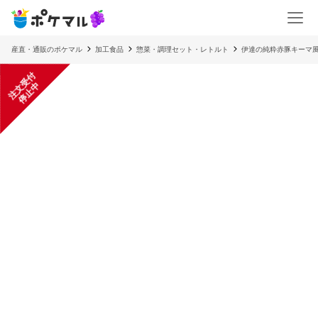
産直・通販のポケマル
加工食品
惣菜・調理セット・レトルト
伊達の純粋赤豚キーマ
注
文
受
付
停
止
中