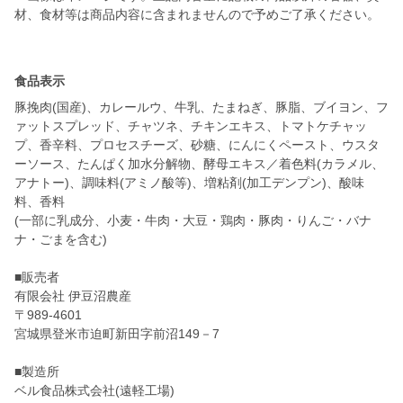
材、食材等は商品内容に含まれませんので予めご了承ください。
食品表示
豚挽肉(国産)、カレールウ、牛乳、たまねぎ、豚脂、ブイヨン、フ
ァットスプレッド、チャツネ、チキンエキス、トマトケチャッ
プ、香辛料、プロセスチーズ、砂糖、にんにくペースト、ウスタ
ーソース、たんぱく加水分解物、酵母エキス／着色料(カラメル、
アナトー)、調味料(アミノ酸等)、増粘剤(加工デンプン)、酸味
料、香料
(一部に乳成分、小麦・牛肉・大豆・鶏肉・豚肉・りんご・バナ
ナ・ごまを含む)
■販売者
有限会社 伊豆沼農産
〒989-4601
宮城県登米市迫町新田字前沼149－7
■製造所
ベル食品株式会社(遠軽工場)