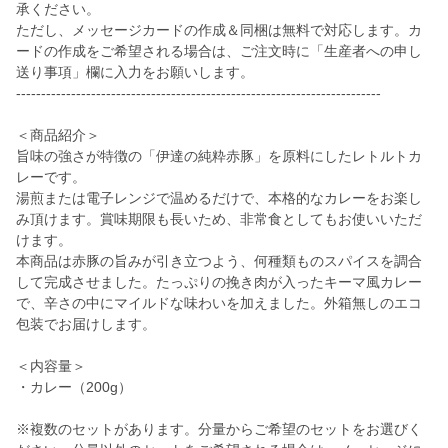
承ください。
ただし、メッセージカードの作成＆同梱は無料で対応します。カ
ードの作成をご希望される場合は、ご注文時に「生産者への申し
送り事項」欄に入力をお願いします。
-------------------------------------------------------------------------
＜商品紹介＞
旨味の強さが特徴の「伊達の純粋赤豚」を原料にしたレトルトカ
レーです。
湯煎または電子レンジで温めるだけで、本格的なカレーをお楽し
み頂けます。賞味期限も長いため、非常食としてもお使いいただ
けます。
本商品は赤豚の旨みが引き立つよう、何種類ものスパイスを調合
して完成させました。たっぷりの挽き肉が入ったキーマ風カレー
で、辛さの中にマイルドな味わいを加えました。外箱無しのエコ
包装でお届けします。
＜内容量＞
・カレー（200g）
※複数のセットがあります。分量からご希望のセットをお選びく