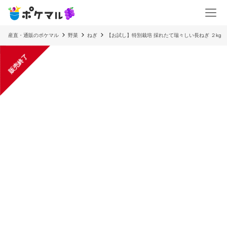
産直・通販のポケマル
野菜
ねぎ
【お試し】特別栽培 採れたて瑞々しい長ねぎ ２kg
販売終了