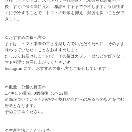
収穫したトマトは、水で洗って汚れを落とし水分を拭き取った
後、すぐに保冷庫に入れ、箱詰めするまで予冷します。収穫後す
ぐに予冷することで、トマトの呼吸を抑え、鮮度を保つことがで
きます。
🍅おすすめの食べ方🍅
まずは、トマト本来の甘さを楽しんでいただくために、そのまま
味わっていただくことをおすすめします！
たっぷりお届けしますので、その後はカプレーゼなどお好きなト
マト料理でお召し上がりください🎵
Instagramにて、おすすめの食べ方もご紹介しています！
🍅数量、分量の目安🍅
1.4キロの目安: 9個前後（6〜12個）
※傷がついているものや少々割れや色むらのあるものなどを含む
発送となります。
予めご了承ください。
🍅生産方法とこだわり🍅