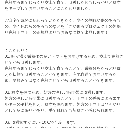
完熟するまでじっくり樹上で育て、収穫した後もしっかりと鮮度
をキープしてお届けすることにこだわりました。
ご自宅で気軽に味わっていただきたく、少々の割れや傷のあるも
の、少々色むらのあるものなどを「さやまるプロジェクトの朝採
り完熟トマト」の正規品よりもお得な価格で出品します！
🍅こだわり🍅
01. 味が濃く栄養価の高いトマトをお届けするため、樹上で完熟さ
せてから収穫します。
完熟するまでじっくり樹上で育てることで、栄養分をたっぷり蓄
えた状態で収穫することができます。産地直送でお届けするた
め、早摘みではなく完熟させてから収穫することができます。
02. 鮮度を保つため、朝方の涼しい時間帯に収穫します。
朝方の涼しい時間帯に収穫することで、トマトの呼吸によるエネ
ルギーの消耗を抑え、鮮度を保ちます。朝方のトマトはひんやり
として皮に張りがあり、手で触れても新鮮さが感じられます。
03. 収穫後すぐに8～10℃で予冷します。