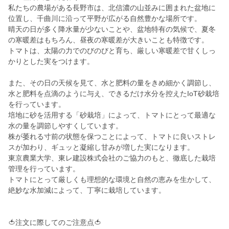
私たちの農場がある長野市は、北信濃の山並みに囲まれた盆地に
位置し、千曲川に沿って平野が広がる自然豊かな場所です。
晴天の日が多く降水量が少ないことや、盆地特有の気候で、夏冬
の寒暖差はもちろん、昼夜の寒暖差が大きいことも特徴です。
トマトは、太陽の力でのびのびと育ち、厳しい寒暖差で甘くしっ
かりとした実をつけます。
また、その日の天候を見て、水と肥料の量をきめ細かく調節し、
水と肥料を点滴のように与え、できるだけ水分を控えたIoT砂栽培
を行っています。
培地に砂を活用する「砂栽培」によって、トマトにとって最適な
水の量を調節しやすくしています。
株が萎れる寸前の状態を保つことによって、トマトに良いストレ
スが加わり、ギュッと凝縮し甘みが増した実になります。
東京農業大学、東レ建設株式会社のご協力のもと、徹底した栽培
管理を行っています。
トマトにとって厳しくも理想的な環境と自然の恵みを生かして、
絶妙な水加減によって、丁寧に栽培しています。
🍅注文に際してのご注意点🍅