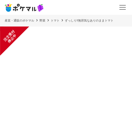
産直・通販のポケマル
野菜
トマト
ずっしり‼️無邪気なありのままトマト
注
文
受
付
停
止
中