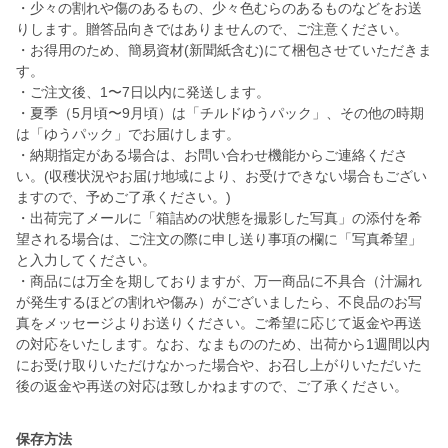
・少々の割れや傷のあるもの、少々色むらのあるものなどをお送
りします。贈答品向きではありませんので、ご注意ください。
・お得用のため、簡易資材(新聞紙含む)にて梱包させていただきま
す。
・ご注文後、1〜7日以内に発送します。
・夏季（5月頃〜9月頃）は「チルドゆうパック」、その他の時期
は「ゆうパック」でお届けします。
・納期指定がある場合は、お問い合わせ機能からご連絡くださ
い。(収穫状況やお届け地域により、お受けできない場合もござい
ますので、予めご了承ください。)
・出荷完了メールに「箱詰めの状態を撮影した写真」の添付を希
望される場合は、ご注文の際に申し送り事項の欄に「写真希望」
と入力してください。
・商品には万全を期しておりますが、万一商品に不具合（汁漏れ
が発生するほどの割れや傷み）がございましたら、不良品のお写
真をメッセージよりお送りください。ご希望に応じて返金や再送
の対応をいたします。なお、なまもののため、出荷から1週間以内
にお受け取りいただけなかった場合や、お召し上がりいただいた
後の返金や再送の対応は致しかねますので、ご了承ください。
保存方法