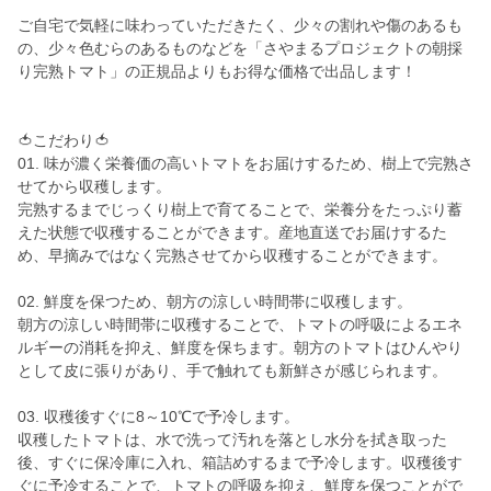
ご自宅で気軽に味わっていただきたく、少々の割れや傷のあるも
の、少々色むらのあるものなどを「さやまるプロジェクトの朝採
り完熟トマト」の正規品よりもお得な価格で出品します！
🍅こだわり🍅
01. 味が濃く栄養価の高いトマトをお届けするため、樹上で完熟さ
せてから収穫します。
完熟するまでじっくり樹上で育てることで、栄養分をたっぷり蓄
えた状態で収穫することができます。産地直送でお届けするた
め、早摘みではなく完熟させてから収穫することができます。
02. 鮮度を保つため、朝方の涼しい時間帯に収穫します。
朝方の涼しい時間帯に収穫することで、トマトの呼吸によるエネ
ルギーの消耗を抑え、鮮度を保ちます。朝方のトマトはひんやり
として皮に張りがあり、手で触れても新鮮さが感じられます。
03. 収穫後すぐに8～10℃で予冷します。
収穫したトマトは、水で洗って汚れを落とし水分を拭き取った
後、すぐに保冷庫に入れ、箱詰めするまで予冷します。収穫後す
ぐに予冷することで、トマトの呼吸を抑え、鮮度を保つことがで