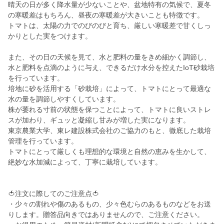
晴天の日が多く降水量が少ないことや、盆地特有の気候で、夏冬
の寒暖差はもちろん、昼夜の寒暖差が大きいことも特徴です。
トマトは、太陽の力でのびのびと育ち、厳しい寒暖差で甘くしっ
かりとした実をつけます。
また、その日の天候を見て、水と肥料の量をきめ細かく調節し、
水と肥料を点滴のように与え、できるだけ水分を控えたIoT砂栽培
を行っています。
培地に砂を活用する「砂栽培」によって、トマトにとって最適な
水の量を調節しやすくしています。
株が萎れる寸前の状態を保つことによって、トマトに良いストレ
スが加わり、ギュッと凝縮し甘みが増した実になります。
東京農業大学、東レ建設株式会社のご協力のもと、徹底した栽培
管理を行っています。
トマトにとって厳しくも理想的な環境と自然の恵みを生かして、
絶妙な水加減によって、丁寧に栽培しています。
🍅注文に際してのご注意点🍅
・少々の割れや傷のあるもの、少々色むらのあるものなどをお送
りします。贈答品向きではありませんので、ご注意ください。