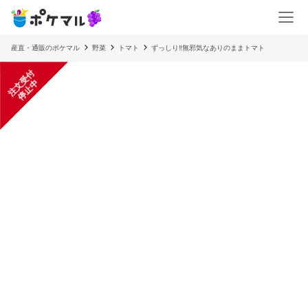
産直・通販のポケマル
野菜
トマト
ずっしり‼️無邪気なありのままトマト
注
文
受
付
停
止
中