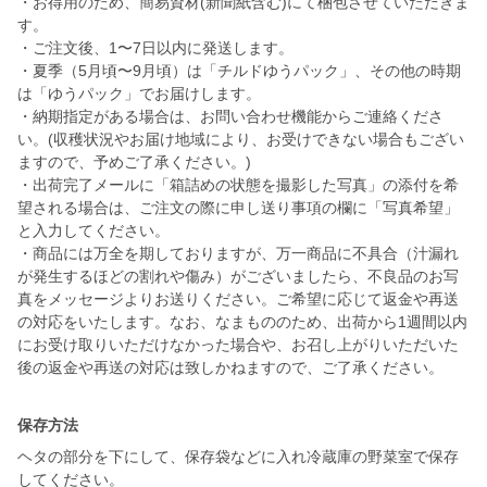
・お得用のため、簡易資材(新聞紙含む)にて梱包させていただきま
す。
・ご注文後、1〜7日以内に発送します。
・夏季（5月頃〜9月頃）は「チルドゆうパック」、その他の時期
は「ゆうパック」でお届けします。
・納期指定がある場合は、お問い合わせ機能からご連絡くださ
い。(収穫状況やお届け地域により、お受けできない場合もござい
ますので、予めご了承ください。)
・出荷完了メールに「箱詰めの状態を撮影した写真」の添付を希
望される場合は、ご注文の際に申し送り事項の欄に「写真希望」
と入力してください。
・商品には万全を期しておりますが、万一商品に不具合（汁漏れ
が発生するほどの割れや傷み）がございましたら、不良品のお写
真をメッセージよりお送りください。ご希望に応じて返金や再送
の対応をいたします。なお、なまもののため、出荷から1週間以内
にお受け取りいただけなかった場合や、お召し上がりいただいた
後の返金や再送の対応は致しかねますので、ご了承ください。
保存方法
ヘタの部分を下にして、保存袋などに入れ冷蔵庫の野菜室で保存
してください。