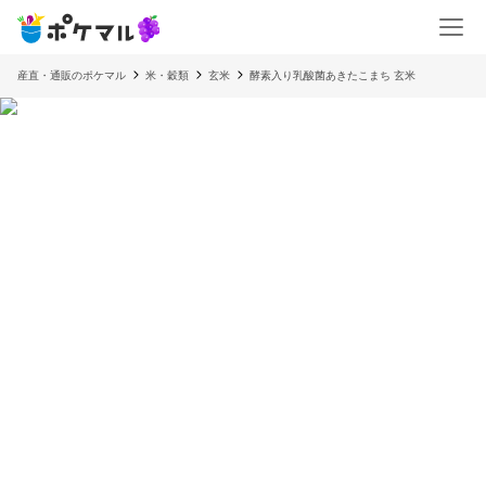
産直・通販のポケマル
米・穀類
玄米
酵素入り乳酸菌あきたこまち 玄米