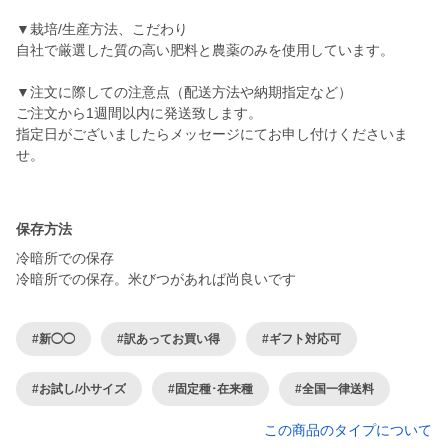
▼栽培/生産方法、こだわり
自社で厳選した質の高い肥料と農薬のみを使用しています。
▼注文に際しての注意点（配送方法や納期指定など）
ご注文から1週間以内に発送致します。
指定日がございましたらメッセージにてお申し付けくださいま
せ。
保存方法
冷暗所での保存
冷暗所での保存。米びつがあれば尚良いです
#新◯◯
#訳あってお買い得
#ギフト対応可
#お試し/小サイズ
#固定種･在来種
#全国一律送料
この商品のタイプについて