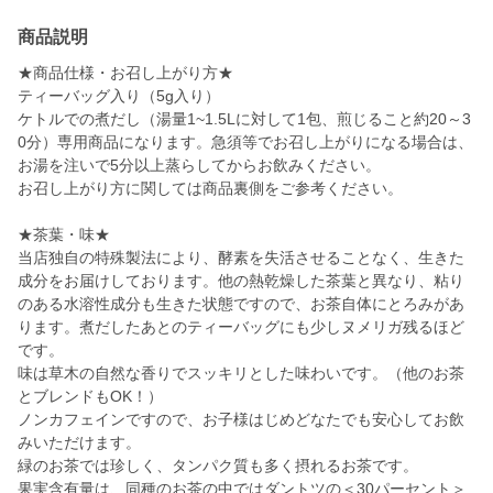
商品説明
★商品仕様・お召し上がり方★
ティーバッグ入り（5g入り）
ケトルでの煮だし（湯量1~1.5Lに対して1包、煎じること約20～3
0分）専用商品になります。急須等でお召し上がりになる場合は、
お湯を注いで5分以上蒸らしてからお飲みください。
お召し上がり方に関しては商品裏側をご参考ください。
★茶葉・味★
当店独自の特殊製法により、酵素を失活させることなく、生きた
成分をお届けしております。他の熱乾燥した茶葉と異なり、粘り
のある水溶性成分も生きた状態ですので、お茶自体にとろみがあ
ります。煮だしたあとのティーバッグにも少しヌメリガ残るほど
です。
味は草木の自然な香りでスッキリとした味わいです。（他のお茶
とブレンドもOK！）
ノンカフェインですので、お子様はじめどなたでも安心してお飲
みいただけます。
緑のお茶では珍しく、タンパク質も多く摂れるお茶です。
果実含有量は、同種のお茶の中ではダントツの＜30パーセント＞