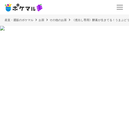
産直・通販のポケマル
お茶
その他のお茶
《煮出し専用》酵素が生きてる！うまぶどう