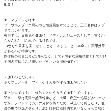
配合！
★ウマブドウとは★
ブドウ科ノブドウ属のつる性落葉低木のことで、正式名称はノブ
ドウといいます。
香川では、薬用酒や健康茶、メディカルジュースとして、古くか
ら愛され利用されている植物です。
13色もの果実を実らせることと、木まるごと一本全てに薬用効果
があるのが特徴です。
副作用の報告はまだ1件もなく、とても希有な薬用植物としてぜひ
全国の皆様にご活用いただきたい薬用植物です。
＜加工のこだわり＞
ポリフェノール、フィトケミカルを守る加工がしたい！
葉っぱ舎では主に「修治」という方法で加工しています。
通常、生薬は高温の熱風乾燥など、大量生産型の処理が多いので
すが、フィトケミカルの分解を防ぐため、減圧して蒸したり、低
温の風で乾燥させたり、成分維持に積極的でありながらも自然に