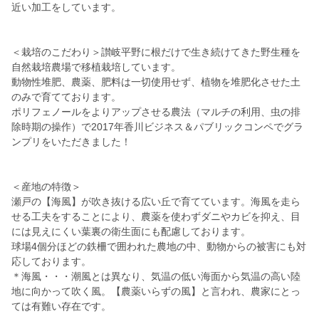
近い加工をしています。
＜栽培のこだわり＞讃岐平野に根だけで生き続けてきた野生種を
自然栽培農場で移植栽培しています。
動物性堆肥、農薬、肥料は一切使用せず、植物を堆肥化させた土
のみで育てております。
ポリフェノールをよりアップさせる農法（マルチの利用、虫の排
除時期の操作）で2017年香川ビジネス＆パブリックコンペでグラ
ンプリをいただきました！
＜産地の特徴＞
瀬戸の【海風】が吹き抜ける広い丘で育てています。海風を走ら
せる工夫をすることにより、農薬を使わずダニやカビを抑え、目
には見えにくい葉裏の衛生面にも配慮しております。
球場4個分ほどの鉄柵で囲われた農地の中、動物からの被害にも対
応しております。
＊海風・・・潮風とは異なり、気温の低い海面から気温の高い陸
地に向かって吹く風。【農薬いらずの風】と言われ、農家にとっ
ては有難い存在です。