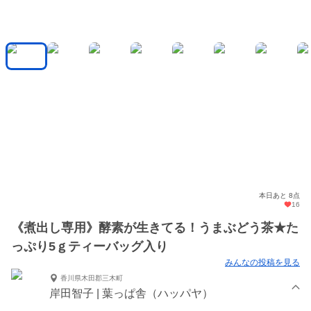
本日あと 8点
16
《煮出し専用》酵素が生きてる！うまぶどう茶★た
っぷり5ｇティーバッグ入り
みんなの投稿を見る
香川県木田郡三木町
岸田智子 | 葉っぱ舎（ハッパヤ）