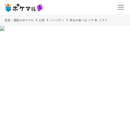
産直・通販のポケマル
お茶
ハーブティ
幸せの食べる バラ ❀. ドライ