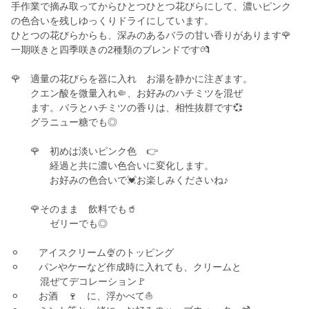
手作業で摘み取ってからひとつひとつ花びらにして、濃いピンク
の色合いを残しゆっくりドライにしています。
ひとつの花びらからも、深みのあるバラの甘い香りがあります🌹
一期咲きと四季咲きの2種類のブレンドです💏
🌹 適量の花びらを器に入れ お湯を静かに注ぎます。
クエン酸を微量入れ🤏、お好みのハチミツを混ぜ
ます。バラとハチミツの香りは、相性抜群です💞
グラニュー糖でも◎
🌹 初めは淡いピンク色 👉
経過と共に濃い色合いに変化します。
お好みの色合いで💓お楽しみくださいね♪
🌹そのまま 飲料でも🥤
ゼリーでも◎
⚪︎ アイスクリーム🍨のトッピング
⚪︎ パンやケーなど作成時に入れても、クリームと
混ぜてデコレーション🚩
⚪︎ お酒 🍷 に、浮かべて⛵️