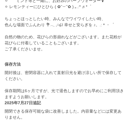
⚪︎ ミント等と一緒に、お好みのハーブウォーター🍹
⚪︎ レモンティーにひとひら ( ✿˘︶˘✿ ).｡.:* ♬*゜
ちょっとほっとしたい時、みんなでワイワイしたい時、
色んな場面でふんわり 💐‪‪𓂃 𓈒𓏸໒꒱ 幸せと安らぎを ♪。.:＊・゜
自然の物のため、花びらの形崩れなどがございます。また花粉が
花びらに付着していることもございます。
保存方法
開封後は、密閉容器に入れて直射日光を避け涼しい所で保存して
ください。
保存期間は6ヶ月ですが、光で退色しますのでお早めにご利用頂き
ますようお願いします。
2025年7月27日追記
開閉できる保存可能な袋に改善しました。内容量などには変更あ
りません。