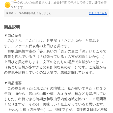
マークのついた生産者さんは、過去1年間で平均して特に高い評価を得
ています。
生産者バッジの基準が新しくなりました。
詳しくはこちら
商品説明
▼自己紹介
みなさん、こんにちは。谷奥深（「たにおぶか」と読みま
す。）ファーム代表者の上田ひと美です。
和歌山県橋本市の「谷」あいの「奥」の更に「深」いところで
農業を営んでいる？（「頑張っている」の方が相応しいかな…）
上田ひと美と申します。文字のとおりの場所で自然がいっぱい
（あまり自然が多すぎるのも如何なものか…）です。ご先祖から
の農地を維持していくのは大変で、悪戦苦闘しています。
▼商品概要
この谷奥深（たにおぶか）の地域は、私が嫁いできた（約３５
年前）頃から、沢山の山椒や梅、みょうが、柿などを栽培してい
ました。出荷できる時期は和歌山県内他地域と比べ１～２週間遅
くなりますが、その分、美味しいく仕上がっていると思います。
たねなし柿（刀根早生）は、渋柿ですが、収穫後２日ほど炭酸