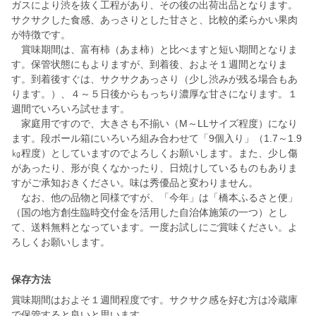
ガスにより渋を抜く工程があり、その後の出荷出品となります。
サクサクした食感、あっさりとした甘さと、比較的柔らかい果肉
が特徴です。
賞味期間は、富有柿（あま柿）と比べますと短い期間となりま
す。保管状態にもよりますが、到着後、およそ１週間となりま
す。到着後すぐは、サクサクあっさり（少し渋みが残る場合もあ
ります。）、４～５日後からもっちり濃厚な甘さになります。１
週間でいろいろ試せます。
家庭用ですので、大きさも不揃い（M～LLサイズ程度）になり
ます。段ボール箱にいろいろ組み合わせて「9個入り」（1.7～1.9
㎏程度）としていますのでよろしくお願いします。また、少し傷
があったり、形が良くなかったり、日焼けしているものもありま
すがご承知おきください。味は秀優品と変わりません。
なお、他の品物と同様ですが、「今年」は「橋本ふるさと便」
（国の地方創生臨時交付金を活用した自治体施策の一つ）とし
て、送料無料となっています。一度お試しにご賞味ください。よ
保存方法
賞味期間はおよそ１週間程度です。サクサク感を好む方は冷蔵庫
で保管すると良いと思います。