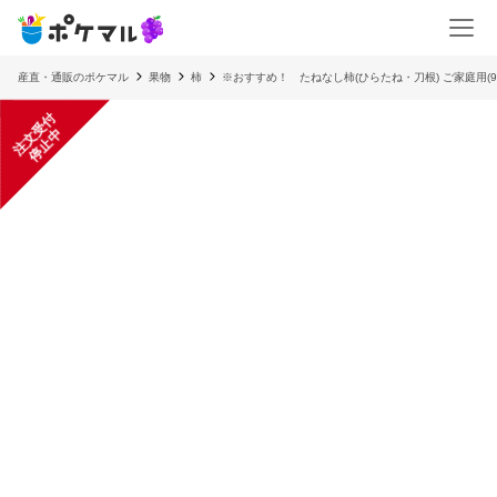
産直・通販のポケマル
果物
柿
※おすすめ！ たねなし柿(ひらたね・刀根) ご家庭用(
注
文
受
付
停
止
中