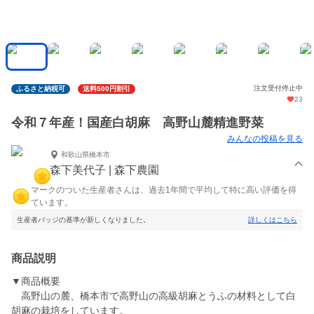
注文受付停止中
ふるさと納税可
送料500円割引
23
令和７年産！国産白胡麻 高野山麓精進野菜
みんなの投稿を見る
和歌山県橋本市
森下美代子 | 森下農園
マークのついた生産者さんは、過去1年間で平均して特に高い評価を得
ています。
生産者バッジの基準が新しくなりました。
詳しくはこちら
商品説明
▼商品概要
高野山の麓、橋本市で高野山の高級胡麻とうふの材料として白
胡麻の栽培をしています。