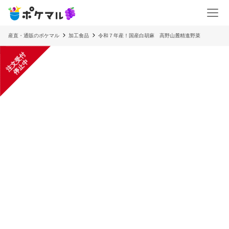
産直・通販のポケマル
加工食品
令和７年産！国産白胡麻 高野山麓精進野菜
注
文
受
付
停
止
中