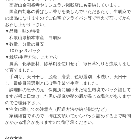
高野山金剛峯寺やミシュラン掲載店にも奉納しています。
国産白胡麻の香ばしい香りを楽しんでいただきたく、生胡麻で
の出品になりますのでご自宅でフライパン等で弱火で煎ってから
お召し上がり下さい。
▼品種・味の特徴
和歌山県橋本市産 白胡麻
▼数量、分量の目安
10０g×３パック
▼栽培/生産方法、こだわり
農薬、化学肥料、除草剤を使用せず、毎日草刈りと虫取りをし
て育てました。
手刈り、天日干し、脱粒、唐蓑、色彩選別、水洗い、天日干
し、最終目視選別とほぼ手作業で生産しました。
調理師の息子の元、保健所に届け出た衛生環境でパック詰して
ますが稀に日焼けした黒い胡麻や鞘の屑が混じる場合があります
のでご理解下さい。
▼注文に際しての注意点（配送方法や納期指定など）
家族経営ですので、御注文頂いてからパック詰めするまで時間
がかかる場合がありますので御了承ください。
保存方法