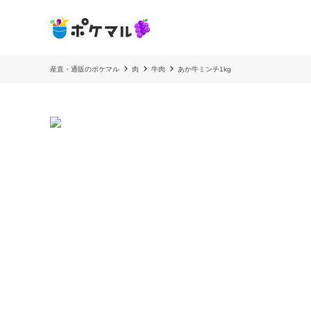
産直・通販のポケマル
肉
牛肉
あか牛ミンチ1kg