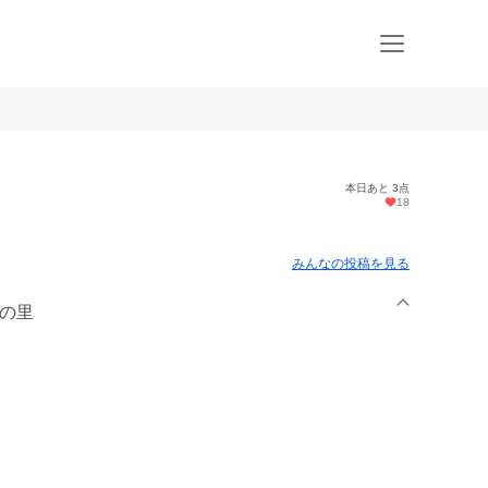
本日あと 3点
18
みんなの投稿を見る
山の里