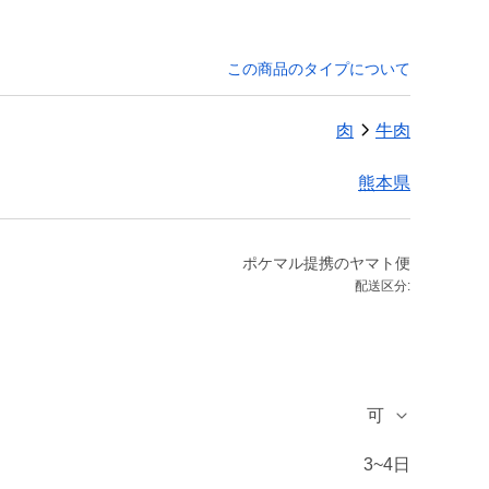
この商品のタイプについて
肉
牛肉
熊本県
ポケマル提携のヤマト便
配送区分:
可
3~4日