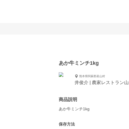
あか牛ミンチ1kg
熊本県阿蘇郡産山村
井俊介 | 農家レストラン
商品説明
あか牛ミンチ1kg
保存方法