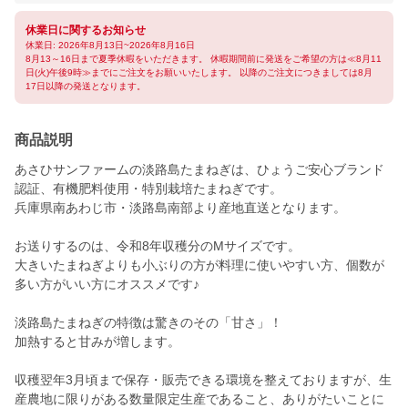
休業日に関するお知らせ
休業日: 2026年8月13日~2026年8月16日
8月13～16日まで夏季休暇をいただきます。 休暇期間前に発送をご希望の方は≪8月11
日(火)午後9時≫までにご注文をお願いいたします。 以降のご注文につきましては8月
17日以降の発送となります。
商品説明
あさひサンファームの淡路島たまねぎは、ひょうご安心ブランド
認証、有機肥料使用・特別栽培たまねぎです。
兵庫県南あわじ市・淡路島南部より産地直送となります。
お送りするのは、令和8年収穫分のMサイズです。
大きいたまねぎよりも小ぶりの方が料理に使いやすい方、個数が
多い方がいい方にオススメです♪
淡路島たまねぎの特徴は驚きのその「甘さ」！
加熱すると甘みが増します。
収穫翌年3月頃まで保存・販売できる環境を整えておりますが、生
産農地に限りがある数量限定生産であること、ありがたいことに