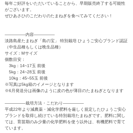
毎年ご好評をいただいていることから、早期販売終了する可能性
がございます。
ぜひあさひのこだわりのたまねぎを食べてみてください！
―――――内容―――――
淡路島産たまねぎ「島の宝」 特別栽培 ひょうご安心ブランド認証
（中生品種もしくは晩生品種）
サイズ：Mサイズ
個数目安：
3kg：14~17玉 前後
5kg：24~28玉 前後
10kg：45~55玉 前後
※写真は5kg箱のイメージとなります
※6月発送分は画像のように皮の色が薄目のたまねぎとなります
―――――栽培方法・こだわり―――――
平成22年より減農薬・減化学肥料を厳しく規定したひょうご安心
ブランドを取得し続けている特別栽培たまねぎです。肥料に関し
ては、育苗期のみ少量の化学肥料を使う以外は、有機肥料で育て
ています。