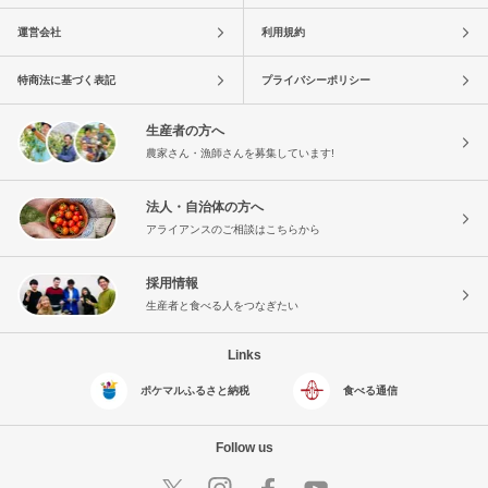
運営会社
利用規約
特商法に基づく表記
プライバシーポリシー
生産者の方へ
農家さん・漁師さんを募集しています!
法人・自治体の方へ
アライアンスのご相談はこちらから
採用情報
生産者と食べる人をつなぎたい
Links
ポケマルふるさと納税
食べる通信
Follow us