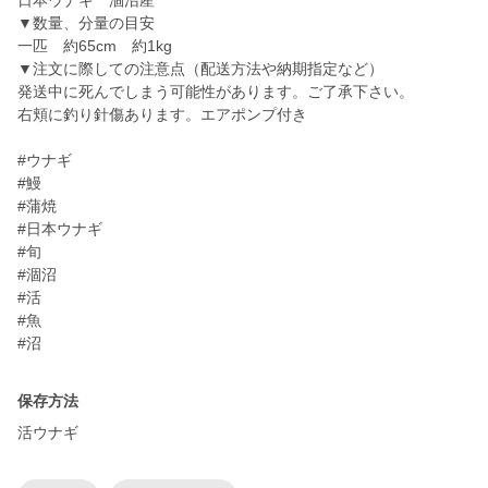
日本ウナギ 涸沼産
▼数量、分量の目安
一匹 約65cm 約1kg
▼注文に際しての注意点（配送方法や納期指定など）
発送中に死んでしまう可能性があります。ご了承下さい。
右頬に釣り針傷あります。エアポンプ付き
#ウナギ
#鰻
#蒲焼
#日本ウナギ
#旬
#涸沼
#活
#魚
#沼
保存方法
活ウナギ