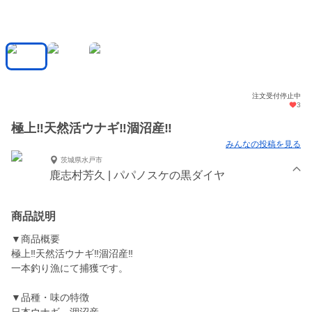
注文受付停止中
3
極上‼️天然活ウナギ‼️涸沼産‼️
みんなの投稿を見る
茨城県水戸市
鹿志村芳久 | パパノスケの黒ダイヤ
商品説明
▼商品概要
極上‼️天然活ウナギ‼️涸沼産‼️
一本釣り漁にて捕獲です。
▼品種・味の特徴