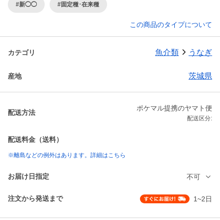
#新◯◯
#固定種･在来種
この商品のタイプについて
魚介類
うなぎ
カテゴリ
茨城県
産地
ポケマル提携のヤマト便
配送方法
配送区分:
配送料金（送料）
※離島などの例外はあります。詳細はこちら
お届け日指定
不可
注文から発送まで
1~2日