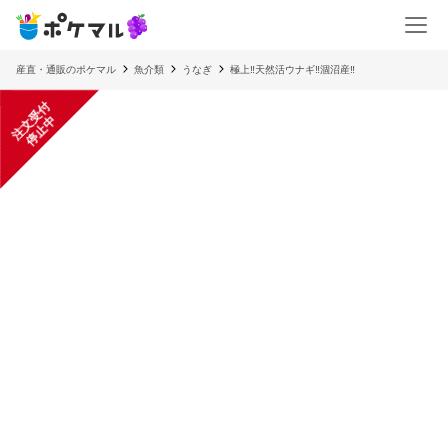
産直・通販のポケマル
魚介類
うなぎ
極上‼️天然活ウナギ‼️涸沼産‼️
注
文
受
付
停
止
中