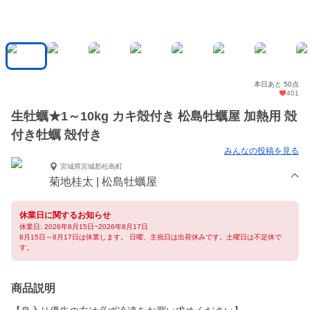
本日あと 50点
401
生牡蠣★1～10kg カキ殻付き 松島牡蠣屋 加熱用 殻
付き牡蠣 殻付き
みんなの投稿を見る
宮城県宮城郡松島町
菊地桂太 | 松島牡蠣屋
休業日に関するお知らせ
休業日: 2026年8月15日~2026年8月17日
8月15日～8月17日は休業します。 日曜、主祝日は出荷休みです。土曜日は不定休で
す。
商品説明