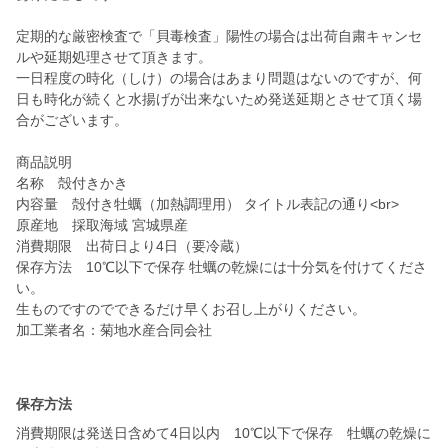
定期的な厳密検査で「貝毒検査」陽性の場合は出荷自粛キャンセ
ルや延期処理させて頂きます。
一日程度の時化（しけ）の場合はあまり問題はないのですが、何
日も時化が続くと水揚げが出来ないため発送延期とさせて頂く場
合がございます。
商品説明
名称 殻付きかき
内容量 殻付き牡蠣（加熱調理用） タイトル表記の通り<br>
原産地 採取海域 宮城県産
消費期限 出荷日より4日（要冷蔵）
保存方法 10℃以下で保存 牡蠣の乾燥には十分気を付けてくださ
い。
生ものですのでできるだけ早くお召し上がりください。
加工業者名：菊地水産合同会社
保存方法
消費期限は発送日含めて4日以内 10℃以下で保存 牡蠣の乾燥に