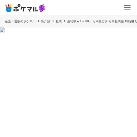
産直・通販のポケマル
魚介類
牡蠣
生牡蠣★1～10kg カキ殻付き 松島牡蠣屋 加熱用 