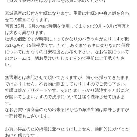
【身入り優先の方は必ず冷凍をお買い求めください】
宮城県産の殻付き牡蠣になります。重量は牡蠣の中身と殻を合わ
せての重量になります。
写真は5月、6月の旬の時期を使用してますので9月～3月は写真と
は大きく異なります。
牡蠣の個数ですが時期によってかなりのバラツキがありますが概
ね1kgあたり9個程度です。ただしあくまでもキロ売りなので個数
についてはかなりの目安程度とお考え下さい。なお個数について
のクレームは一切お受けいたしませんので事前にご了承くださ
い。
無選別とは表記させて頂いておりますが、海から採ってきたまま
ではありません。不要物は除去しておりますのでご安心下さい。
牡蠣は殻がデリケートです。そのためしっかり清浄すると殻に穴
が開いてしまいますので洗浄については緩く洗浄させて頂きま
す。
なおお買い得商品のため出来る限り他の海洋生物は除外しますが
一部付着もございます。
お買い得品のため綺麗に並べたりはしません。漁師的にガバっと
あけた感じです！