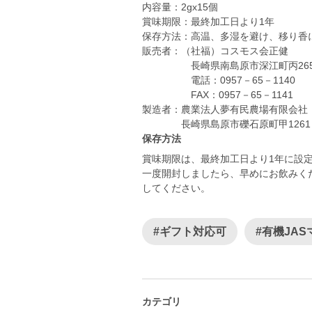
内容量：2gx15個
賞味期限：最終加工日より1年
保存方法：高温、多湿を避け、移り香
販売者：（社福）コスモス会正健
長崎県南島原市深江町丙26
電話：0957－65－1140
FAX：0957－65－1141
製造者：農業法人夢有民農場有限会社
長崎県島原市礫石原町甲126
保存方法
賞味期限は、最終加工日より1年に設
一度開封しましたら、早めにお飲みく
してください。
#ギフト対応可
#有機JA
カテゴリ