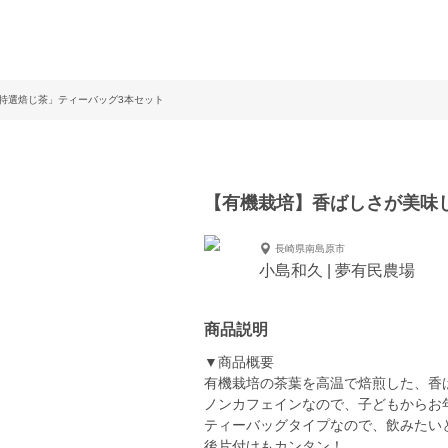
特選焙じ茶」ティーバッグ3本セット
【有機栽培】香ばしさが美味
長崎県南島原市
小島和久 | 夢有民農場
商品説明
▼商品概要
有機栽培の茶葉を高温で焙煎した、香
ノンカフェインなので、子どもからお
ティーバッグタイプなので、飲みたい
後片付けもカンタン！