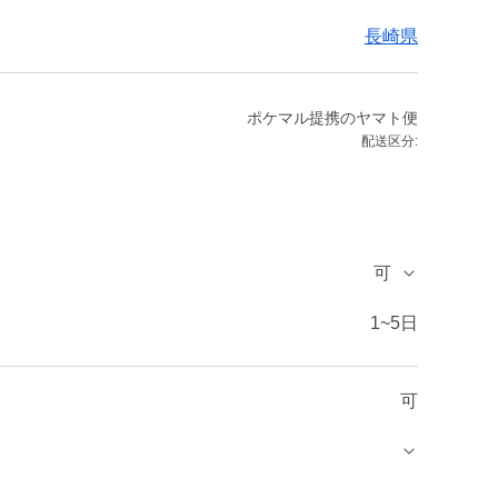
長崎県
ポケマル提携のヤマト便
配送区分:
可
1~5日
可