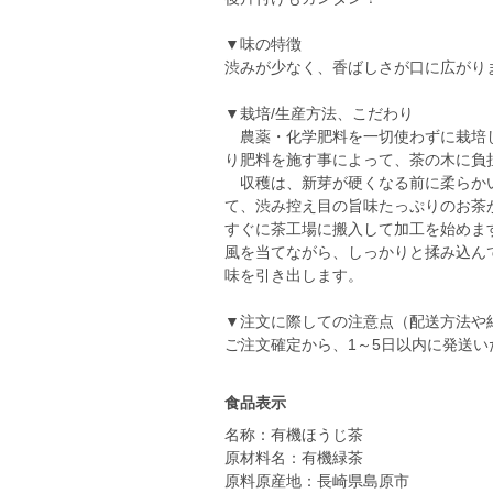
▼味の特徴
渋みが少なく、香ばしさが口に広がり
▼栽培/生産方法、こだわり
農薬・化学肥料を一切使わずに栽培し
り肥料を施す事によって、茶の木に負
収穫は、新芽が硬くなる前に柔らかい
て、渋み控え目の旨味たっぷりのお茶
すぐに茶工場に搬入して加工を始めま
風を当てながら、しっかりと揉み込ん
味を引き出します。
▼注文に際しての注意点（配送方法や
ご注文確定から、1～5日以内に発送い
食品表示
名称：有機ほうじ茶
原材料名：有機緑茶
原料原産地：長崎県島原市