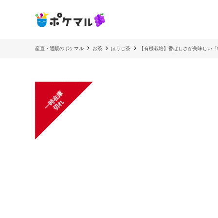
産直・通販のポケマル
お茶
ほうじ茶
【有機栽培】香ばしさが美味しい「
一
在
庫
切
時
れ