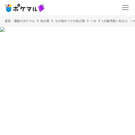
産直・通販のポケマル
魚介類
その他すべての魚介類
ハモ
⭐︎大阪湾産⭐︎ 旬もの