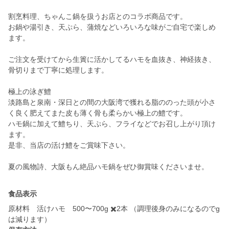
割烹料理、ちゃんこ鍋を扱うお店とのコラボ商品です。
お鍋や湯引き、天ぷら、蒲焼などいろいろな味がご自宅で楽しめ
ます。
ご注文を受けてから生簀に活かしてるハモを血抜き、神経抜き、
骨切りまで丁寧に処理します。
極上の泳ぎ鱧
淡路島と泉南・深日との間の大阪湾で獲れる脂ののった頭が小さ
く良く肥えてまた皮も薄く骨も柔らかい極上の鱧です。
ハモ鍋に加えて鱧ちり、天ぷら、フライなどでお召し上がり頂け
ます。
是非、当店の活け鱧をご賞味下さい。
夏の風物詩、大阪もん絶品ハモ鍋をぜひ御賞味くださいませ。
食品表示
原材料 活けハモ 500〜700g ✖️2本 （調理後身のみになるのでg
は減ります）