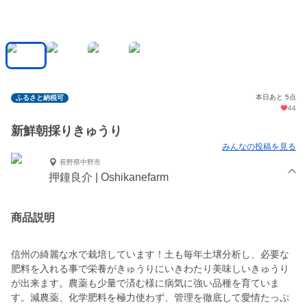
本日あと 5点
ふるさと納税可
44
新鮮朝採りきゅうり
みんなの投稿を見る
長野県中野市
押鐘良介 | Oshikanefarm
商品説明
信州の綺麗な水で栽培しています！土も毎年土壌分析し、必要な
肥料を入れる事で栄養がきゅうりにいきわたり美味しいきゅうり
が出来ます。農薬も少量で済む様に病気に強い品種を育ていま
す。減農薬、化学肥料を極力使わず、管理を徹底して愛情たっぷ