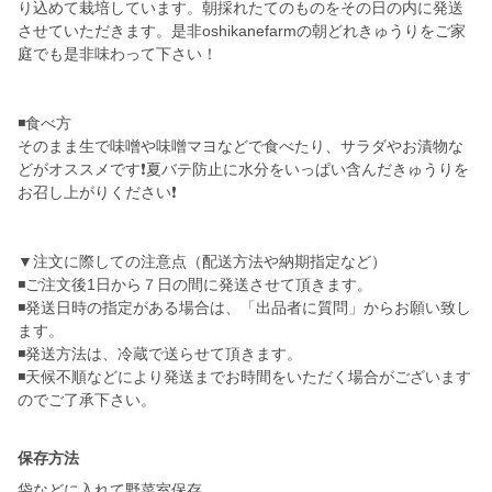
り込めて栽培しています。朝採れたてのものをその日の内に発送
させていただきます。是非oshikanefarmの朝どれきゅうりをご家
庭でも是非味わって下さい！
◾️食べ方
そのまま生で味噌や味噌マヨなどで食べたり、サラダやお漬物な
どがオススメです❗️夏バテ防止に水分をいっぱい含んだきゅうりを
お召し上がりください❗️
▼注文に際しての注意点（配送方法や納期指定など）
◾️ご注文後1日から７日の間に発送させて頂きます。
◾️発送日時の指定がある場合は、「出品者に質問」からお願い致し
ます。
◾️発送方法は、冷蔵で送らせて頂きます。
◾️天候不順などにより発送までお時間をいただく場合がございます
のでご了承下さい。
保存方法
袋などに入れて野菜室保存