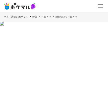
産直・通販のポケマル
野菜
きゅうり
新鮮朝採りきゅうり