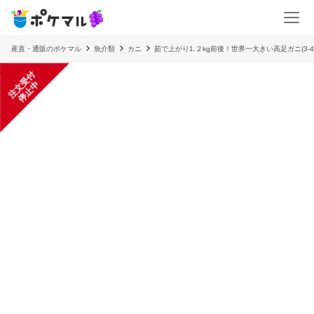
産直・通販のポケマル
魚介類
カニ
茹で上がり1.２kg前後！世界一大きい高足ガニ(3-
注
文
受
付
停
止
中