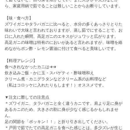
ら、家庭用鍋で茹でることは難しいことからお断りしています。
【味・食べ方】
ズワイガニやタラバガニに比べると、水分の多くあっさりとりた
味わいで大味と言われておりますが、蒸し茹でにすることで、お
口に入れた瞬間、高足ガニのエキスがジュワッと広がります。
高足ガニの味噌は特有のにおいがあると言われますが、味噌を絡
めながらポン酢・レモン醤油に付けて食べると美味しいです。
【料理アレンジ】
食べきれなかったカニは➔➔
炊き込みご飯・かに玉・スパゲティ・酢味噌和え
クリーム煮・カニグラタンなどクリーム系のお料理など
（私はコロッケに入れたりもします！）オススメです。
▼注文に際しての注意点
＊ズワイガニ、タラバガニと全く違うカニです。肩より足に身が
あるカニのため、大きさの割に身が少なく感じるかもしれませ
ん。
足の関節を「ポッキン！！」と折り引き出してください。
＊戸田で茹でたての高足ガニを食べた感じとは、多少ズレが生じ