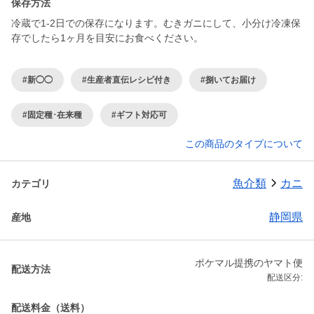
保存方法
冷蔵で1-2日での保存になります。むきガニにして、小分け冷凍保
存でしたら1ヶ月を目安にお食べください。
#新◯◯
#生産者直伝レシピ付き
#捌いてお届け
#固定種･在来種
#ギフト対応可
この商品のタイプについて
魚介類
カニ
カテゴリ
静岡県
産地
ポケマル提携のヤマト便
配送方法
配送区分:
配送料金（送料）