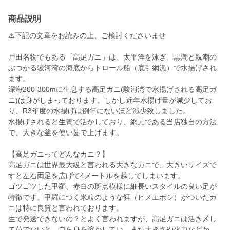
商品説明
⚠️下記の文章をお読みの上、ご検討くださいませ
戸田名物でもある「高足ガニ」は、太平洋を泳ぎ、黒潮と親潮の
ぶつかる駿河湾の海底からトロール船（底引網漁）で水揚げされ
ます。
深海200-300mに生息する高足ガニ(駿河湾で水揚げされる高足ガ
ニ)は身がしまっております。しかし近年水揚げ量が減少してお
り、R3年度の水揚げは例年にないほど減少致しました。
水揚げされると生簀で活かしており、網元である当店独自の方法
で、大きな釜を使い茹で上げます。
【高足ガニってどんなカニ？】
高足ガニは世界最大級と言われる大きなカニで、大きいサイズで
すと左右両足を広げて4メートルを越してしまいます。
ゴツゴツした甲羅、赤白の斑点模様に細長いスタイルの良い足が
特徴です。甲羅につく米粒のような餌（ヒメエボシ）がついたカ
ニは特に良質と言われております。
生で発送できないの？とよく言われますが、高足ガニは活き〆し
て茹でないと、自ら身を溶かしてい、また大きさや火力などか