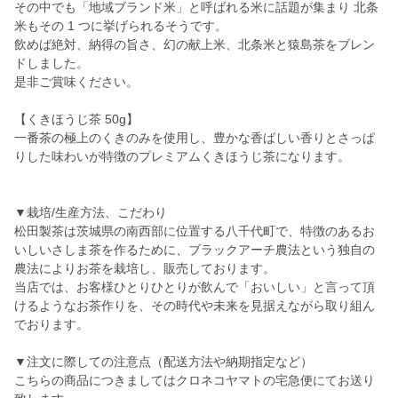
その中でも「地域ブランド米」と呼ばれる米に話題が集まり 北条
米もその 1 つに挙げられるそうです。
飲めば絶対、納得の旨さ、幻の献上米、北条米と猿島茶をブレン
ドしました。
是非ご賞味ください。
【くきほうじ茶 50g】
一番茶の極上のくきのみを使用し、豊かな香ばしい香りとさっぱ
りした味わいが特徴のプレミアムくきほうじ茶になります。
▼栽培/生産方法、こだわり
松田製茶は茨城県の南西部に位置する八千代町で、特徴のあるお
いしいさしま茶を作るために、ブラックアーチ農法という独自の
農法によりお茶を栽培し、販売しております。
当店では、お客様ひとりひとりが飲んで「おいしい」と言って頂
けるようなお茶作りを、その時代や未来を見据えながら取り組ん
でおります。
▼注文に際しての注意点（配送方法や納期指定など）
こちらの商品につきましてはクロネコヤマトの宅急便にてお送り