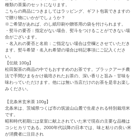
種類の茶葉のセットになります。
こちらの商品につきましてはラッピング、ギフト包装できますの
で贈り物にいかがでしょうか？
※ご希望があれば、のし紙印刷や贈答用の袋を付けられます。
・熨斗の要否：指定がない場合、熨斗をつけることができない場
合がございます。
・名入れの要否と名前：ご指定ない場合は空欄とさせていただき
ます。熨斗希望・名入れ希望の場合は特記事項にご記入くださ
い。
【伝統 100g】
松田製茶の商品の中でもおすすめのお茶です。ブラックアーチ農
法で手間ひまをかけ栽培されたお茶の、深い香りと旨み・甘味を
味わっていただけます。他には無い当店だけのお茶を是非お楽し
みください。
【北条米玄米茶 100g】
北条米は、茨城県つくば市の筑波山山麓で生産される特別栽培米
です。
昭和時代初期には皇室に献上されていた米で現在の主要な品種は
コシヒカリである。2000年代以降の日本では、味と粘りの良い米
が消費者に注目され