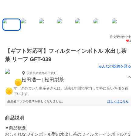
注文受付停止中
4
【ギフト対応可】フィルターインボトル 水出し茶
葉 リーフ GFT-039
みんなの投稿を見る
茨城県結城郡八千代町
松田浩一 | 松田製茶
マークのついた生産者さんは、過去1年間で平均して特に高い評価を得
ています。
生産者バッジの基準が新しくなりました。
詳しくはこちら
商品説明
▼商品概要
おしゃれなワインボトル型の水出し茶のフィルターインボトルと3