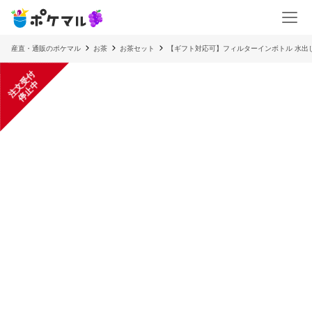
産直・通販のポケマル
お茶
お茶セット
【ギフト対応可】フィルターインボトル 水出し茶葉
注
文
受
付
停
止
中