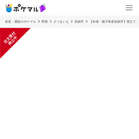
産直・通販のポケマル
野菜
さつまいも
安納芋
【本場・種子島産安納芋】堀立て、
注
文
受
付
停
止
中