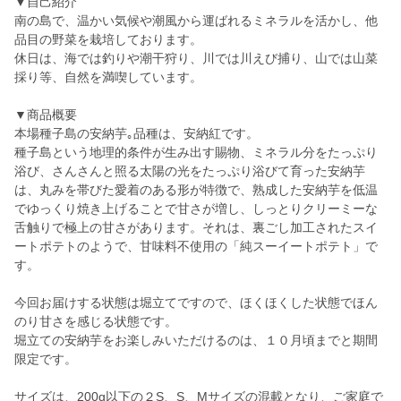
▼自己紹介
南の島で、温かい気候や潮風から運ばれるミネラルを活かし、他
品目の野菜を栽培しております。
休日は、海では釣りや潮干狩り、川では川えび捕り、山では山菜
採り等、自然を満喫しています。
▼商品概要
本場種子島の安納芋｡品種は、安納紅です。
種子島という地理的条件が生み出す賜物、ミネラル分をたっぷり
浴び、さんさんと照る太陽の光をたっぷり浴びて育った安納芋
は、丸みを帯びた愛着のある形が特徴で、熟成した安納芋を低温
でゆっくり焼き上げることで甘さが増し、しっとりクリーミーな
舌触りで極上の甘さがあります。それは、裏ごし加工されたスイ
ートポテトのようで、甘味料不使用の「純スーイートポテト」で
す。
今回お届けする状態は堀立てですので、ほくほくした状態でほん
のり甘さを感じる状態です。
堀立ての安納芋をお楽しみいただけるのは、１０月頃までと期間
限定です。
サイズは、200g以下の２S、S、Mサイズの混載となり、ご家庭で