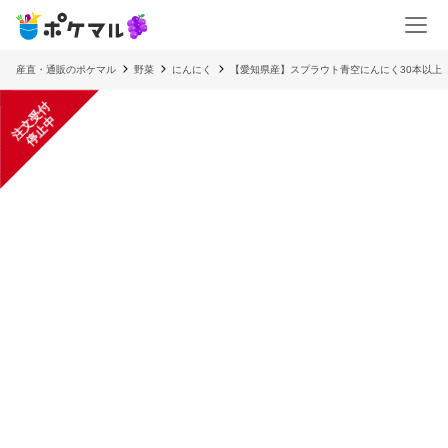
産直・通販のポケマル
野菜
にんにく
【愛知県産】スプラウト青空にんにく30本以上
注
文
受
付
停
止
中