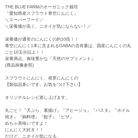
THE BLUE FARMのオーガニック栽培
『愛知県産スプラウト青空にんにく』
＼スーパーフード／
＼栄養価が高く、ニオイが気にならない！／
栄養価が通常のにんにくの約10倍！！
青空にんにく1本に含まれるGABAの含有量は、国産にんにくの丸
ごと10玉分以上！！
栄養満点、食味豊かな『天然のサプリメント』
(商品画像参照)
スプラウトにんにく、発芽にんにくの
【類似品多いです。お気をつけ下さい】
オリジナルレシピ差し上げます。
丸ごと！『天ぷら、素揚げ』『アヒージョ』『パスタ』『ホイル
焼き』『鍋料理』『餃子』『ピザ』
めちゃ美味いですよ！
にんにく大好き！！
だけど、ニオイが気になる..