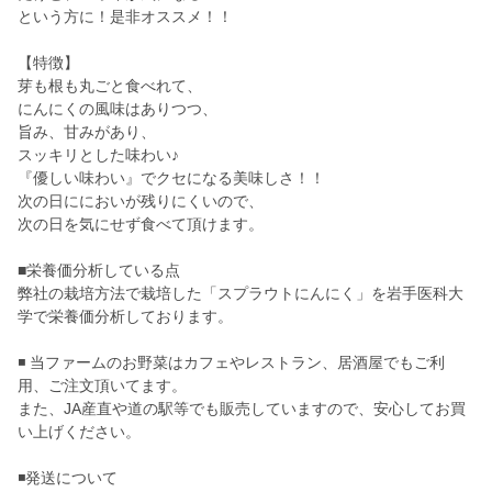
という方に！是非オススメ！！
【特徴】
芽も根も丸ごと食べれて、
にんにくの風味はありつつ、
旨み、甘みがあり、
スッキリとした味わい♪
『優しい味わい』でクセになる美味しさ！！
次の日ににおいが残りにくいので、
次の日を気にせず食べて頂けます。
■栄養価分析している点
弊社の栽培方法で栽培した「スプラウトにんにく」を岩手医科大
学で栄養価分析しております。
◾️ 当ファームのお野菜はカフェやレストラン、居酒屋でもご利
用、ご注文頂いてます。
また、JA産直や道の駅等でも販売していますので、安心してお買
い上げください。
◾️発送について