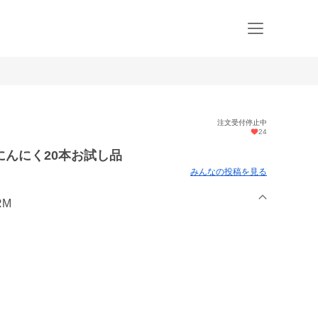
注文受付停止中
24
んにく20本お試し品
みんなの投稿を見る
RM