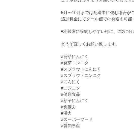
ご了承頂けますようお願いいたします
5月〜10月までは配送中に傷む場合が
追加料金にてクール便での発送も可能
◾️冷蔵庫に収納しやすい様に、2袋に
どうぞ宜しくお願い致します。
#発芽にんにく
#発芽ニンニク
#スプラウトにんにく
#スプラウトニンニク
#にんにく
#ニンニク
#健康食品
#芽子にんにく
#免疫力
#活力
#スーパーフード
#愛知県産