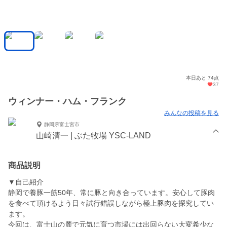
本日あと 74点
37
ウィンナー・ハム・フランク
みんなの投稿を見る
静岡県富士宮市
山崎清一 | ぶた牧場 YSC-LAND
商品説明
▼自己紹介
静岡で養豚一筋50年、常に豚と向き合っています。安心して豚肉
を食べて頂けるよう日々試行錯誤しながら極上豚肉を探究してい
ます。
今回は、富士山の麓で元気に育つ市場には出回らない大変希少な