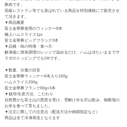
豚肉です。
高級レストラン等でも喜ばれている商品を特別価格にて販売させ
て頂きます。
▼商品概要
富士金華豚使用のウィンナー8本
極上ハムスライス1pc
富士金華豚ビッグフランク3本
▼品種・味の特徴・食べ方
解凍後に簡単調理のレンジで温めるだけ、ハムは冷たいままでサ
ラダのトッピングでもOKです。
▼数量、分量の目安
富士金華豚ウィンナー8本入り160g
ハムスライス200g
富士金華豚フランク80g×3本
▼栽培/生産方法、こだわり
自然豊かな富士山の恩恵を受け、雪解け水を沢山飲み、御殿場の
お米を食べて育ちました。
▼注文に際しての注意点（配送方法や納期指定など）