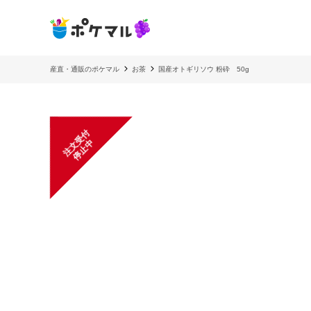
産直・通販のポケマル
お茶
国産オトギリソウ 粉砕 50g
注
文
受
付
停
止
中