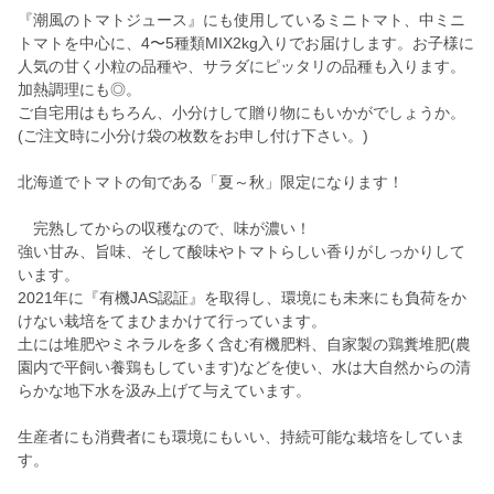
『潮風のトマトジュース』にも使用しているミニトマト、中ミニ
トマトを中心に、4〜5種類MIX2kg入りでお届けします。お子様に
人気の甘く小粒の品種や、サラダにピッタリの品種も入ります。
加熱調理にも◎。
ご自宅用はもちろん、小分けして贈り物にもいかがでしょうか。
(ご注文時に小分け袋の枚数をお申し付け下さい。)
北海道でトマトの旬である「夏～秋」限定になります！
完熟してからの収穫なので、味が濃い！
強い甘み、旨味、そして酸味やトマトらしい香りがしっかりして
います。
2021年に『有機JAS認証』を取得し、環境にも未来にも負荷をか
けない栽培をてまひまかけて行っています。
土には堆肥やミネラルを多く含む有機肥料、自家製の鶏糞堆肥(農
園内で平飼い養鶏もしています)などを使い、水は大自然からの清
らかな地下水を汲み上げて与えています。
生産者にも消費者にも環境にもいい、持続可能な栽培をしていま
す。