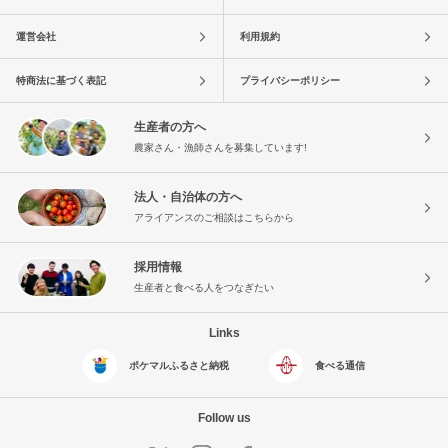
運営会社
利用規約
特商法に基づく表記
プライバシーポリシー
生産者の方へ
農家さん・漁師さんを募集しています!
法人・自治体の方へ
アライアンスのご相談はこちらから
採用情報
生産者と食べる人をつなぎたい
Links
ポケマルふるさと納税
食べる通信
Follow us