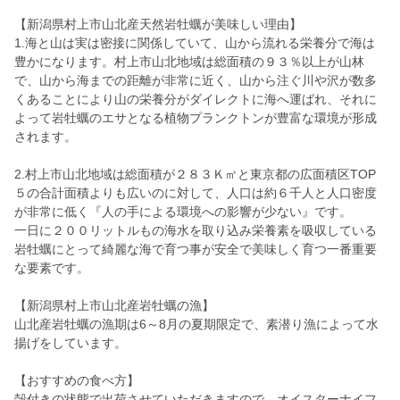
【新潟県村上市山北産天然岩牡蠣が美味しい理由】
1.海と山は実は密接に関係していて、山から流れる栄養分で海は
豊かになります。村上市山北地域は総面積の９３％以上が山林
で、山から海までの距離が非常に近く、山から注ぐ川や沢が数多
くあることにより山の栄養分がダイレクトに海へ運ばれ、それに
よって岩牡蠣のエサとなる植物プランクトンが豊富な環境が形成
されます。
2.村上市山北地域は総面積が２８３Ｋ㎡と東京都の広面積区TOP
５の合計面積よりも広いのに対して、人口は約６千人と人口密度
が非常に低く『人の手による環境への影響が少ない』です。
一日に２００リットルもの海水を取り込み栄養素を吸収している
岩牡蠣にとって綺麗な海で育つ事が安全で美味しく育つ一番重要
な要素です。
【新潟県村上市山北産岩牡蠣の漁】
山北産岩牡蠣の漁期は6～8月の夏期限定で、素潜り漁によって水
揚げをしています。
【おすすめの食べ方】
殻付きの状態で出荷させていただきますので、オイスターナイフ