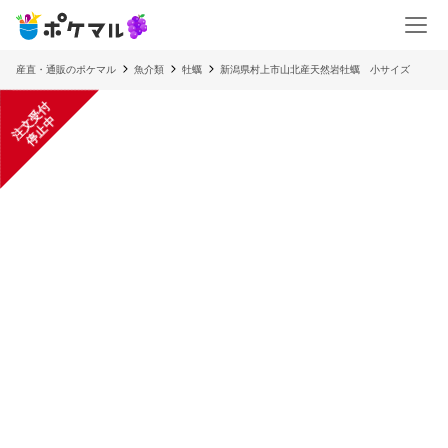
産直・通販のポケマル
魚介類
牡蠣
新潟県村上市山北産天然岩牡蠣 小サイズ
注
文
受
付
停
止
中