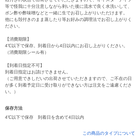
等で怪我に十分注意しながら剥いた後に流水で良く水洗いして、
ポン酢や酢味噌などと一緒に生でお召し上がりいただけます。
他にも殻付きのまま蒸したり等お好みの調理法でお召し上がりく
ださい。
【消費期限】
4℃以下で保存。到着日から4日以内にお召し上がりください。
（消費期限シール有）
【到着日指定不可】
到着日指定はお請けできません。
（ご用意できしだいの出荷させていただきますので、ご不在の日
が多く到着予定日に受け取りができない方は注文をご遠慮くださ
い。）
保存方法
4℃以下で保存 到着日を含めて4日以内
この商品のタイプについて