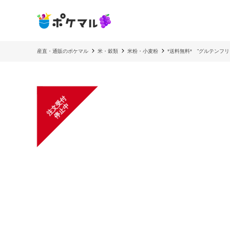
産直・通販のポケマル
米・穀類
米粉・小麦粉
*送料無料* ”グルテンフ
注
文
受
付
停
止
中