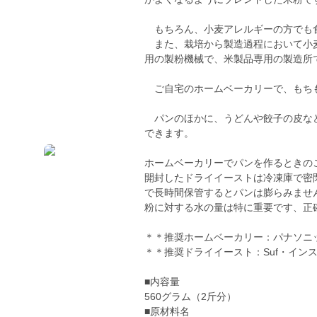
もちろん、小麦アレルギーの方でも
また、栽培から製造過程において小麦
用の製粉機械で、米製品専用の製造所
ご自宅のホームベーカリーで、もち
パンのほかに、うどんや餃子の皮など
できます。
ホームベーカリーでパンを作るときの
開封したドライイーストは冷凍庫で密
で長時間保管するとパンは膨らみませ
粉に対する水の量は特に重要です、正
＊＊推奨ホームベーカリー：パナソニ
＊＊推奨ドライイースト：Suf・イン
■内容量
560グラム（2斤分）
■原材料名