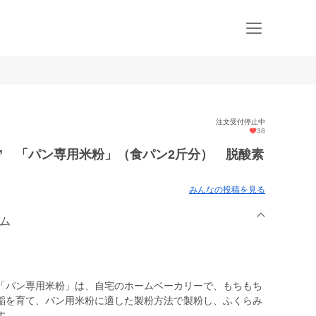
注文受付停止中
38
ー” 「パン専用米粉」（食パン2斤分） 脱酸素
みんなの投稿を見る
ーム
「パン専用米粉」は、自宅のホームベーカリーで、もちもち
稲を育て、パン用米粉に適した製粉方法で製粉し、ふくらみ
す