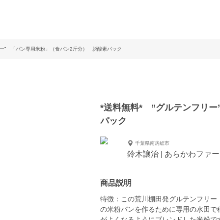
リー” 「パン専用米粉」（食パン2斤分） 脱酸素パック
*送料無料* ”グルテンフリ
パック
千葉県南房総市
鈴木讓治 | あらかわファ
商品説明
特徴：この荒川棚田発グルテンフリー
の米粉パンを作るために専用の水田で
がよくなるようにブレンドした米粉で