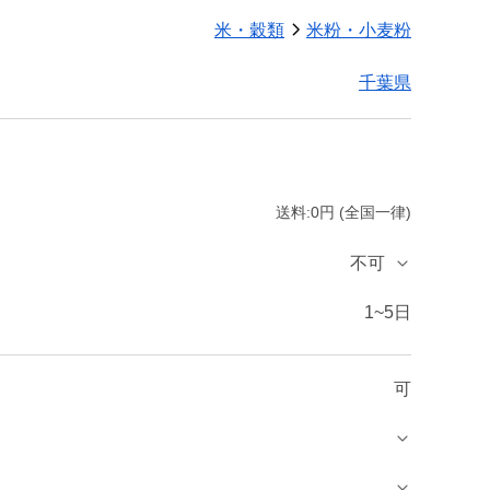
米・穀類
米粉・小麦粉
千葉県
送料:0円 (全国一律)
不可
1~5日
可