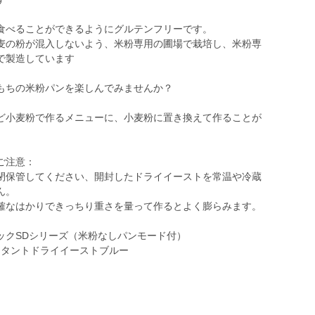
食べることができるようにグルテンフリーです。
の粉が混入しないよう、米粉専用の圃場で栽培し、米粉専
で製造しています
もちの米粉パンを楽しんでみませんか？
小麦粉で作るメニューに、小麦粉に置き換えて作ることが
ご注意：
閉保管してください、開封したドライイーストを常温や冷蔵
ん。
確なはかりできっちり重さを量って作るとよく膨らみます。
ックSDシリーズ（米粉なしパンモード付）
スタントドライイーストブルー