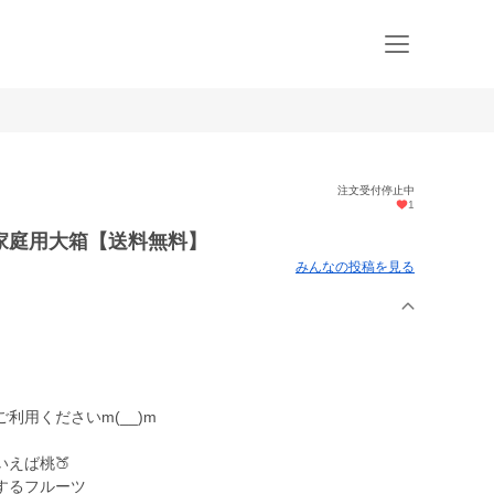
注文受付停止中
1
家庭用大箱【送料無料】
みんなの投稿を見る
利用くださいm(__)m
えば桃🍑
するフルーツ