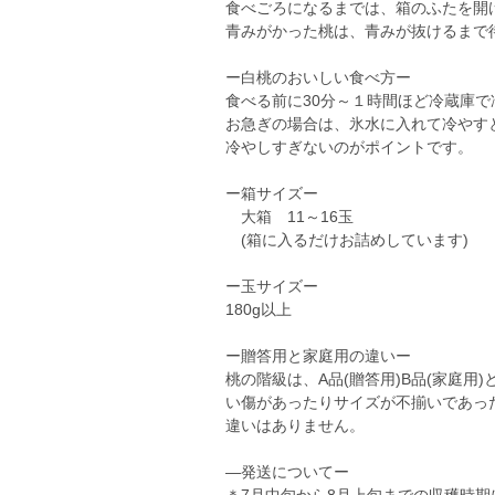
食べごろになるまでは、箱のふたを開
青みがかった桃は、青みが抜けるまで
ー白桃のおいしい食べ方ー
食べる前に30分～１時間ほど冷蔵庫
お急ぎの場合は、氷水に入れて冷やす
冷やしすぎないのがポイントです。
ー箱サイズー
大箱 11～16玉
(箱に入るだけお詰めしています)
ー玉サイズー
180g以上
ー贈答用と家庭用の違いー
桃の階級は、A品(贈答用)B品(家庭
い傷があったりサイズが不揃いであっ
違いはありません。
―発送についてー