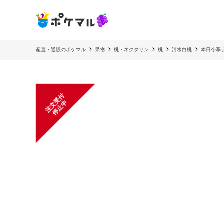
産直・通販のポケマル
果物
桃・ネクタリン
桃
清水白桃
本日今季
注
文
受
付
停
止
中