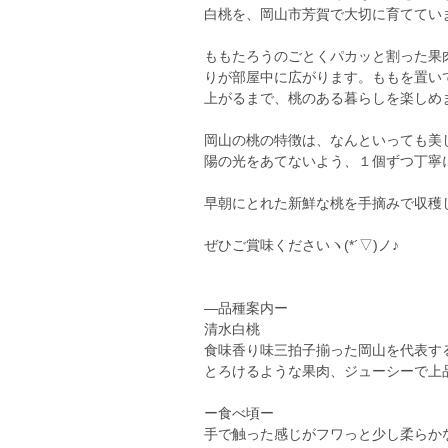
白桃を、岡山市芳賀で大切に育てています(
ももたろうのごとくパカッと割った果
りが部屋中に広がります。ももを置い
上がるまで、桃のある暮らしを楽しめま
岡山の桃の特徴は、なんといっても美
陽の光をあてないよう、１個ずつ丁寧
早朝にとれた新鮮な桃を手摘みで収穫
ぜひご賞味くださいヽ(*´▽)ノ♪
―品種案内ー
清水白桃
食味香り味三拍子揃った岡山を代表す
とろけるような果肉、ジューシーで上
ー食べ頃ー
手で触った感じがフワっと少し柔らか