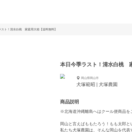
ラスト！清水白桃 家庭用大箱【送料無料】
本日今季ラスト！清水白桃 
岡山県岡山市
犬塚範昭 | 犬塚農園
商品説明
※北海道沖縄離島へはクール便商品をご
岡山と言えばももたろう！もも太郎とい
私たち犬塚農園は、そんな岡山を代表