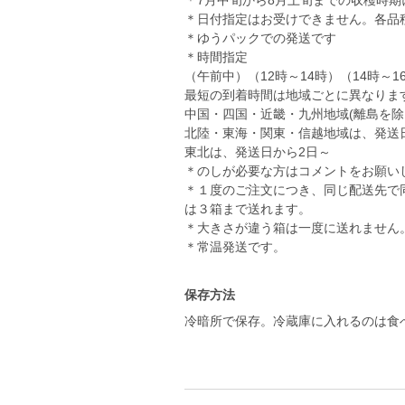
＊7月中旬から8月上旬までの収穫時期
＊日付指定はお受けできません。各品
＊ゆうパックでの発送です
＊時間指定
（午前中）（12時～14時）（14時～16
最短の到着時間は地域ごとに異なりま
中国・四国・近畿・九州地域(離島を除
北陸・東海・関東・信越地域は、発送日
東北は、発送日から2日
＊のしが必要な方はコメントをお願い
＊１度のご注文につき、同じ配送先で
は３箱まで送れます。
＊大きさが違う箱は一度に送れません
保存方法
冷暗所で保存。冷蔵庫に入れるのは食べ