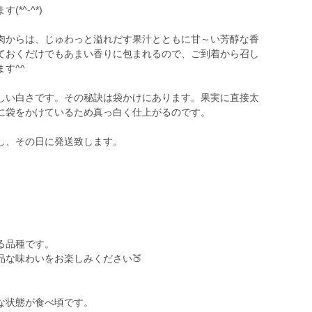
*^-^*)
肉からは、じゅわっと溢れだす果汁とともに甘～い芳醇な香
ておくだけでもあまい香りに包まれるので、ご到着から召し
す^^
しい白さです。その秘訣は袋かけにあります。果実に直接太
に袋をかけているため真っ白く仕上がるのです。
し、その日に発送致します。
る品種です。
品な味わいをお楽しみください🍑
な状態が食べ頃です。